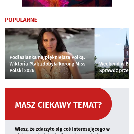
POPULARNE
Podlasianka najpiękniejszą Polką.
Wiktoria Ptak zdobyła koronę Miss
Weekend w Biał
Polski 2026
Sprawdź przegl
MASZ CIEKAWY TEMAT?
Wiesz, że zdarzyło się coś interesującego w