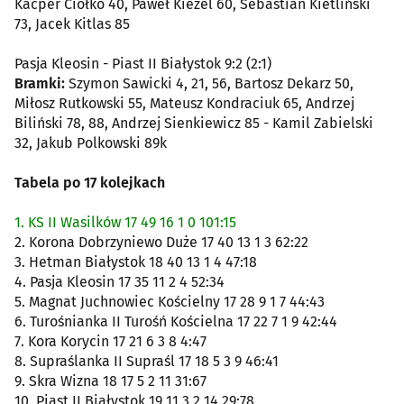
Kacper Ciołko 40, Paweł Kieżel 60, Sebastian Kietliński
73, Jacek Kitlas 85
Pasja Kleosin - Piast II Białystok 9:2 (2:1)
Bramki:
Szymon Sawicki 4, 21, 56, Bartosz Dekarz 50,
Miłosz Rutkowski 55, Mateusz Kondraciuk 65, Andrzej
Biliński 78, 88, Andrzej Sienkiewicz 85 - Kamil Zabielski
32, Jakub Polkowski 89k
Tabela po 17 kolejkach
1. KS II Wasilków 17 49 16 1 0 101:15
2. Korona Dobrzyniewo Duże 17 40 13 1 3 62:22
3. Hetman Białystok 18 40 13 1 4 47:18
4. Pasja Kleosin 17 35 11 2 4 52:34
5. Magnat Juchnowiec Kościelny 17 28 9 1 7 44:43
6. Turośnianka II Turośń Kościelna 17 22 7 1 9 42:44
7. Kora Korycin 17 21 6 3 8 4:47
8. Supraślanka II Supraśl 17 18 5 3 9 46:41
9. Skra Wizna 18 17 5 2 11 31:67
10. Piast II Białystok 19 11 3 2 14 29:78