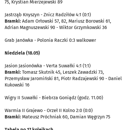
75, Krystian Mierzejewski 89
Jastrząb Knyszyn - Znicz Radziłów 4:1 (0:1)
Bramki:
Adam Orłowski 57, 82, Mariusz Borowski 61,
Adrian Magnuszewski 90 - Wiktor Grzymkowski 36
Grab Janówka - Polonia Raczki 0:3 walkower
Niedziela (18.05)
Jasion Jasionówka - Verta Suwałki 4:1 (1:1)
Bramki:
Tomasz Skutnik 45, Leszek Zawadzki 73,
Przemysław Jaromiński 81, Piotr Radzajewski 90 - Daniel
Kukowski 16
Wigry II Suwałki - Biebrza Goniądz (godz. 11.00)
Warmia II Grajewo - Orzeł II Kolno 2:0 (0:0)
Bramki:
Mateusz Próchniak 60, Damian Węgrzyn 75
Tabela po 17 kolejkach