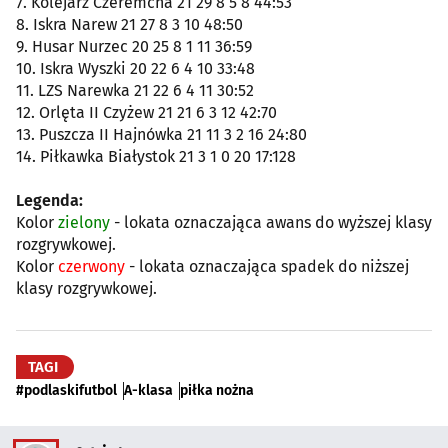
7. Kolejarz Czeremcha 21 29 8 5 8 44:53
8. Iskra Narew 21 27 8 3 10 48:50
9. Husar Nurzec 20 25 8 1 11 36:59
10. Iskra Wyszki 20 22 6 4 10 33:48
11. LZS Narewka 21 22 6 4 11 30:52
12. Orlęta II Czyżew 21 21 6 3 12 42:70
13. Puszcza II Hajnówka 21 11 3 2 16 24:80
14. Piłkawka Białystok 21 3 1 0 20 17:128
Legenda:
Kolor
zielony
- lokata oznaczająca awans do wyższej klasy
rozgrywkowej.
Kolor
czerwony
- lokata oznaczająca spadek do niższej
klasy rozgrywkowej.
TAGI
#podlaskifutbol
A-klasa
piłka nożna