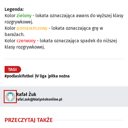
Legenda:
Kolor
zielony
- lokata oznaczająca awans do wyższej klasy
rozgrywkowej.
Kolor
pomarańczowy
- lokata oznaczająca grę w
barażach.
Kolor
czerwony
- lokata oznaczająca spadek do niższej
klasy rozgrywkowej.
TAGI
#podlaskifutbol
IV liga
piłka nożna
Rafał Żuk
rafal.zuk@bialystokonline.pl
PRZECZYTAJ TAKŻE