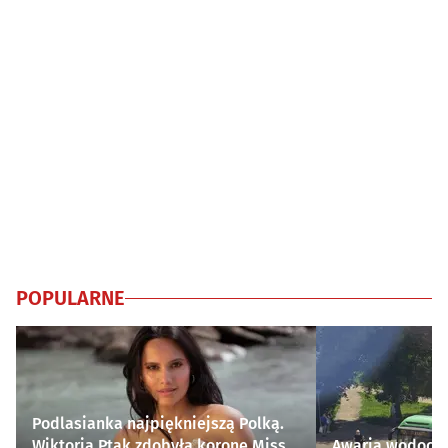
POPULARNE
Podlasianka najpiękniejszą Polką.
Wiktoria Ptak zdobyła koronę Miss
Awaria wodocią