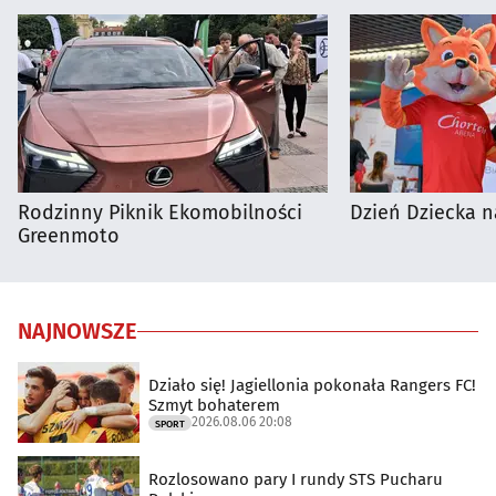
Rodzinny Piknik Ekomobilności
Dzień Dziecka n
Greenmoto
NAJNOWSZE
Działo się! Jagiellonia pokonała Rangers FC!
Szmyt bohaterem
2026.08.06 20:08
SPORT
Rozlosowano pary I rundy STS Pucharu