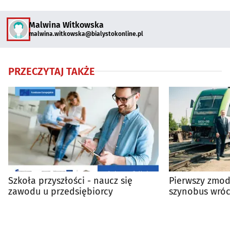
Malwina Witkowska
malwina.witkowska@bialystokonline.pl
PRZECZYTAJ TAKŻE
Szkoła przyszłości - naucz się
Pierwszy zmo
zawodu u przedsiębiorcy
szynobus wróc