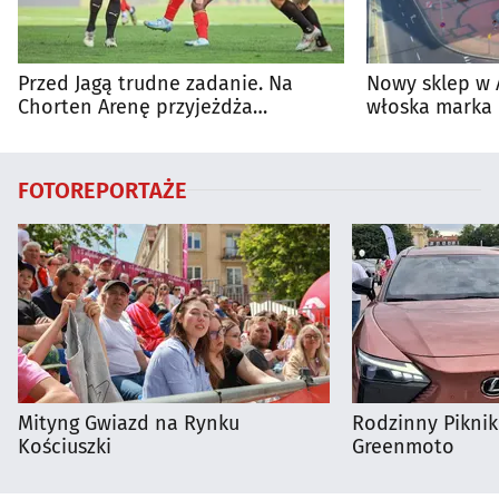
Przed Jagą trudne zadanie. Na
Nowy sklep w 
Chorten Arenę przyjeżdża
włoska marka 
rozpędzona Cracovia
Białymstoku
FOTOREPORTAŻE
Mityng Gwiazd na Rynku
Rodzinny Pikni
Kościuszki
Greenmoto