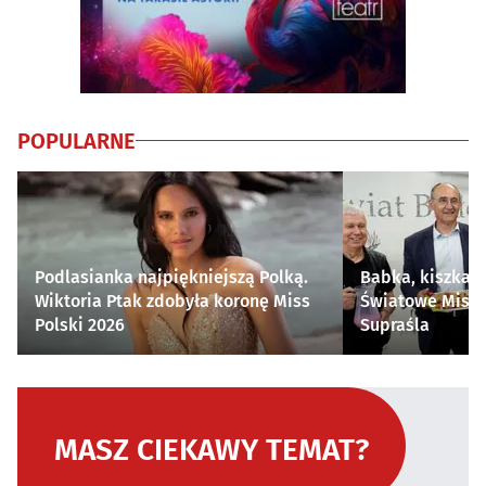
POPULARNE
Podlasianka najpiękniejszą Polką.
Babka, kiszka i
Wiktoria Ptak zdobyła koronę Miss
Światowe Mistr
Polski 2026
Supraśla
MASZ CIEKAWY TEMAT?