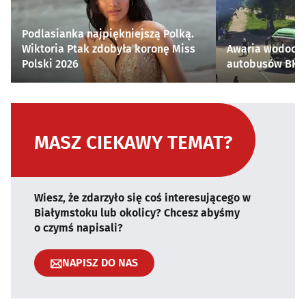
Podlasianka najpiękniejszą Polką.
Wiktoria Ptak zdobyła koronę Miss
Awaria wodocią
Polski 2026
autobusów BKM 
MASZ CIEKAWY TEMAT?
Wiesz, że zdarzyło się coś interesującego w
Białymstoku lub okolicy? Chcesz abyśmy
o czymś napisali?
NAPISZ DO NAS