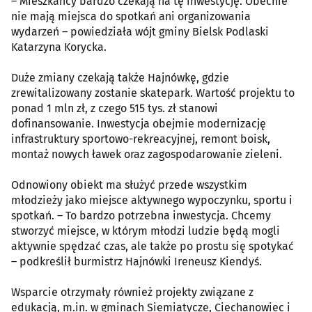
– Mieszkańcy bardzo czekają na tę inwestycję. Obecnie
nie mają miejsca do spotkań ani organizowania
wydarzeń – powiedziała wójt gminy Bielsk Podlaski
Katarzyna Korycka.
Duże zmiany czekają także Hajnówkę, gdzie
zrewitalizowany zostanie skatepark. Wartość projektu to
ponad 1 mln zł, z czego 515 tys. zł stanowi
dofinansowanie. Inwestycja obejmie modernizację
infrastruktury sportowo-rekreacyjnej, remont boisk,
montaż nowych ławek oraz zagospodarowanie zieleni.
Odnowiony obiekt ma służyć przede wszystkim
młodzieży jako miejsce aktywnego wypoczynku, sportu i
spotkań. – To bardzo potrzebna inwestycja. Chcemy
stworzyć miejsce, w którym młodzi ludzie będą mogli
aktywnie spędzać czas, ale także po prostu się spotykać
– podkreślił burmistrz Hajnówki Ireneusz Kiendyś.
Wsparcie otrzymały również projekty związane z
edukacją, m.in. w gminach Siemiatycze, Ciechanowiec i