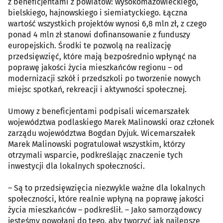
z beneficjentami z powiatów: wysokomazowieckiego,
bielskiego, hajnowskiego i siemiatyckiego. Łączna
wartość wszystkich projektów wynosi 6,8 mln zł, z czego
ponad 4 mln zł stanowi dofinansowanie z funduszy
europejskich. Środki te pozwolą na realizację
przedsięwzięć, które mają bezpośrednio wpłynąć na
poprawę jakości życia mieszkańców regionu – od
modernizacji szkół i przedszkoli po tworzenie nowych
miejsc spotkań, rekreacji i aktywności społecznej.
Umowy z beneficjentami podpisali wicemarszałek
województwa podlaskiego Marek Malinowski oraz członek
zarządu województwa Bogdan Dyjuk. Wicemarszałek
Marek Malinowski pogratulował wszystkim, którzy
otrzymali wsparcie, podkreślając znaczenie tych
inwestycji dla lokalnych społeczności.
– Są to przedsięwzięcia niezwykle ważne dla lokalnych
społeczności, które realnie wpłyną na poprawę jakości
życia mieszkańców – podkreślił. – Jako samorządowcy
jesteśmy powołani do tego, aby tworzyć jak najlepsze