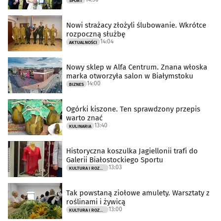
SPORT
Nowi strażacy złożyli ślubowanie. Wkrótce
rozpoczną służbę
14:04
AKTUALNOŚCI
Nowy sklep w Alfa Centrum. Znana włoska
marka otworzyła salon w Białymstoku
14:00
BIZNES
Ogórki kiszone. Ten sprawdzony przepis
warto znać
13:40
KULINARIA
Historyczna koszulka Jagiellonii trafi do
Galerii Białostockiego Sportu
13:03
KULTURA I ROZRYWKA
Tak powstaną ziołowe amulety. Warsztaty z
roślinami i żywicą
13:00
KULTURA I ROZRYWKA