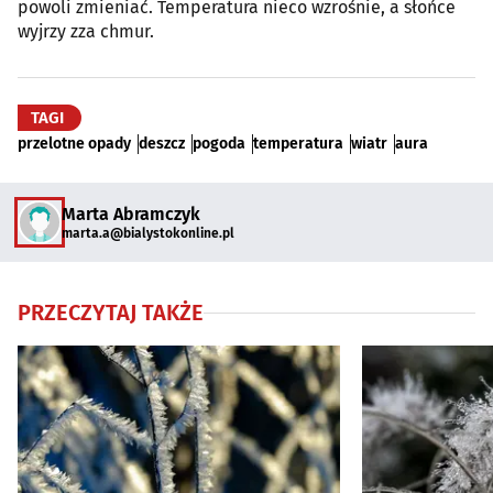
powoli zmieniać. Temperatura nieco wzrośnie, a słońce
wyjrzy zza chmur.
TAGI
przelotne opady
deszcz
pogoda
temperatura
wiatr
aura
Marta Abramczyk
marta.a@bialystokonline.pl
PRZECZYTAJ TAKŻE