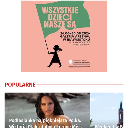
POPULARNE
Podlasianka najpiękniejszą Polką.
Wiktoria Ptak zdobyła koronę Miss
Weekend w Biał