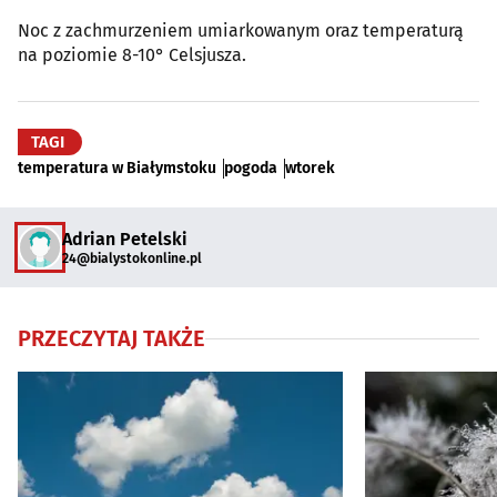
Noc z zachmurzeniem umiarkowanym oraz temperaturą
na poziomie 8-10° Celsjusza.
TAGI
temperatura w Białymstoku
pogoda
wtorek
Adrian Petelski
24@bialystokonline.pl
PRZECZYTAJ TAKŻE