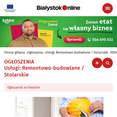
Strona główna
Ogłoszenia
Usługi: Remontowo-budowlane / Stolarskie
POGO
OGŁOSZENIA
Usługi: Remontowo-budowlane /
Stolarskie
Ogłoszenie archiwalne