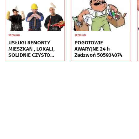
PREMIUM
PREMIUM
USŁUGI REMONTY
POGOTOWIE
MIESZKAŃ , LOKALI,
AWARYJNE 24 h
SOLIDNIE CZYSTO
Zadzwoń 505934074
GWARANCJA ..Nr tel
505934074