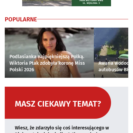
POPULARNE
Podlasianka najpiękniejszą Polką.
Wiktoria Ptak zdobyła koronę Miss
Awaria wodocią
Polski 2026
autobusów BKM 
MASZ CIEKAWY TEMAT?
Wiesz, że zdarzyło się coś interesującego w