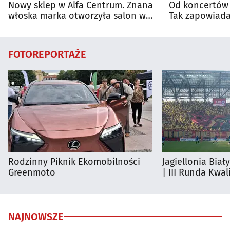
Nowy sklep w Alfa Centrum. Znana
Od koncertów 
włoska marka otworzyła salon w
Tak zapowiada
Białymstoku
regionie
FOTOREPORTAŻE
Rodzinny Piknik Ekomobilności
Jagiellonia Biał
Greenmoto
| III Runda Kwali
NAJNOWSZE