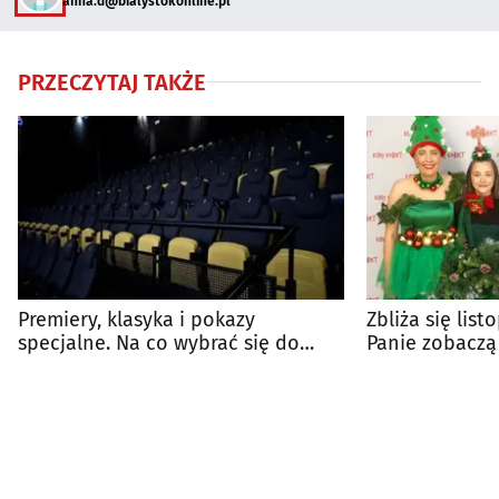
anna.d@bialystokonline.pl
PRZECZYTAJ TAKŻE
Premiery, klasyka i pokazy
Zbliża się lis
specjalne. Na co wybrać się do
Panie zobaczą
kina?