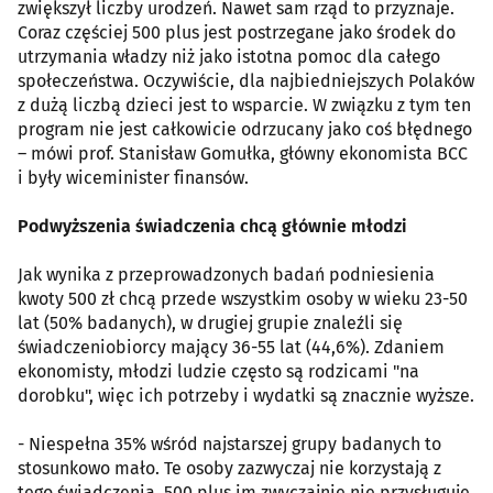
zwiększył liczby urodzeń. Nawet sam rząd to przyznaje.
Coraz częściej 500 plus jest postrzegane jako środek do
utrzymania władzy niż jako istotna pomoc dla całego
społeczeństwa. Oczywiście, dla najbiedniejszych Polaków
z dużą liczbą dzieci jest to wsparcie. W związku z tym ten
program nie jest całkowicie odrzucany jako coś błędnego
– mówi prof. Stanisław Gomułka, główny ekonomista BCC
i były wiceminister finansów.
Podwyższenia świadczenia chcą głównie młodzi
Jak wynika z przeprowadzonych badań podniesienia
kwoty 500 zł chcą przede wszystkim osoby w wieku 23-50
lat (50% badanych), w drugiej grupie znaleźli się
świadczeniobiorcy mający 36-55 lat (44,6%). Zdaniem
ekonomisty, młodzi ludzie często są rodzicami "na
dorobku", więc ich potrzeby i wydatki są znacznie wyższe.
- Niespełna 35% wśród najstarszej grupy badanych to
stosunkowo mało. Te osoby zazwyczaj nie korzystają z
tego świadczenia, 500 plus im zwyczajnie nie przysługuje.