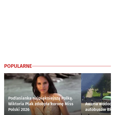
POPULARNE
Podlasianka najpiękniejszą Polką.
Wiktoria Ptak zdobyła koronę Miss
Awaria wodocią
Polski 2026
autobusów BKM 