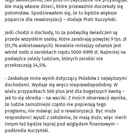
Ale mają własne dzieci, które przeważnie doczekały się
potomstwa. Spodziewałem się, że tu będzie większe
poparcie dla rewaloryzacji – dodaje Piotr Kuczyński.
Jeśli chodzi o dochody, to za podwyżką świadczeń są
przede wszystkim osoby, które zarabiają powyżej 9 tys. zł
(51,7% ankietowanych). Niewiele mniejszy odsetek jest
wśród osób o zarobkach rzędu 5000-6999 zł. Najmniej na
podwyżce zależy ludziom, których zarobki nie
przekraczają 34,5%.
- Zaskakuje mnie wynik dotyczący Polaków z najwyższymi
dochodami. Wydaje się wręcz nieprawdopodobny. W
wielu przypadkach 500 plus jest dla bogatszych kwotą –
jak to się określa – na waciki. Z moich obserwacji wynika,
że ludzie zamożniejsi często nie popierają tego
programu, nie mówiąc już o rewaloryzacji. Być może
respondenci wyszli z założenia, że mają dużo, więc niech
innym też będzie lepiej pod względem finansowym –
podkreśla Kuczyński.