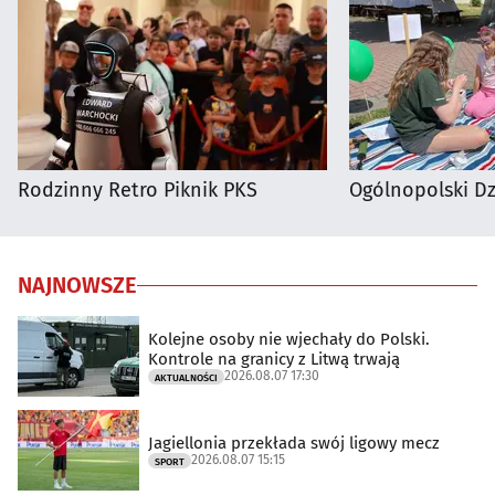
Rodzinny Retro Piknik PKS
Ogólnopolski D
NAJNOWSZE
Kolejne osoby nie wjechały do Polski.
Kontrole na granicy z Litwą trwają
2026.08.07 17:30
AKTUALNOŚCI
Jagiellonia przekłada swój ligowy mecz
2026.08.07 15:15
SPORT