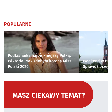
POPULARNE
Podlasianka najpiękniejszą Polką.
Wiktoria Ptak zdobyła koronę Miss
Weekend w Biał
Polski 2026
Sprawdź przegl
MASZ CIEKAWY TEMAT?