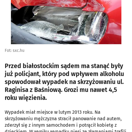
Fot: sxc.hu
Przed białostockim sądem ma stanąć były
już policjant, który pod wpływem alkoholu
spowodował wypadek na skrzyżowaniu ul.
Raginisa z Baśniową. Grozi mu nawet 4,5
roku więzienia.
Wypadek miał miejsce w lutym 2013 roku. Na
skrzyżowaniu mężczyzna stracił panowanie nad autem,
zderzył się z innym samochodem i potrącił kobietę z
dzieckiem. W wyniku wypadku piesi ze złamaniami trafili