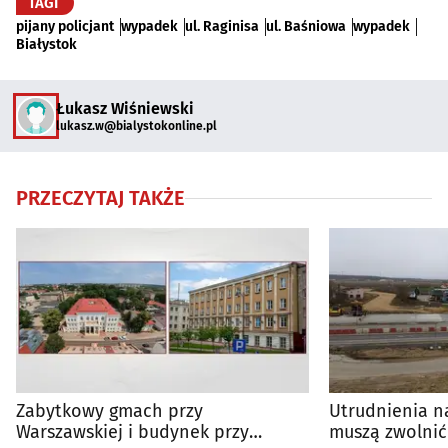
TAGI
pijany policjant
wypadek
ul. Raginisa
ul. Baśniowa
wypadek
Białystok
Łukasz Wiśniewski
lukasz.w@bialystokonline.pl
PRZECZYTAJ TAKŻE
Zabytkowy gmach przy
Utrudnienia na
Warszawskiej i budynek przy
muszą zwolnić