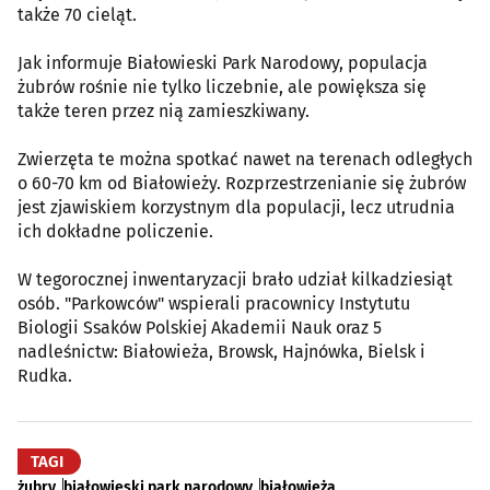
także 70 cieląt.
Jak informuje Białowieski Park Narodowy, populacja
żubrów rośnie nie tylko liczebnie, ale powiększa się
także teren przez nią zamieszkiwany.
Zwierzęta te można spotkać nawet na terenach odległych
o 60-70 km od Białowieży. Rozprzestrzenianie się żubrów
jest zjawiskiem korzystnym dla populacji, lecz utrudnia
ich dokładne policzenie.
W tegorocznej inwentaryzacji brało udział kilkadziesiąt
osób. "Parkowców" wspierali pracownicy Instytutu
Biologii Ssaków Polskiej Akademii Nauk oraz 5
nadleśnictw: Białowieża, Browsk, Hajnówka, Bielsk i
Rudka.
TAGI
żubry
białowieski park narodowy
białowieża