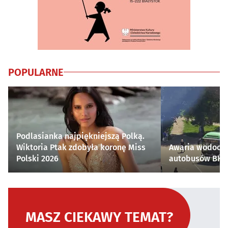
POPULARNE
Podlasianka najpiękniejszą Polką.
Wiktoria Ptak zdobyła koronę Miss
Awaria wodocią
Polski 2026
autobusów BKM 
MASZ CIEKAWY TEMAT?