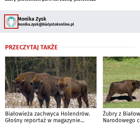
Monika Zysk
monika.zysk@bialystokonline.pl
PRZECZYTAJ TAKŻE
Białowieża zachwyca Holendrów.
Żubry z Białow
Głośny reportaż w magazynie
Narodowego cz
„Toeractief”
Trwa konkurs