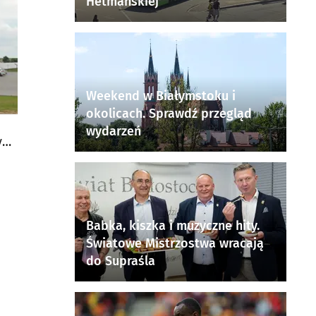
Hetmańskiej
Weekend w Białymstoku i
okolicach. Sprawdź przegląd
wydarzeń
y
Babka, kiszka i muzyczne hity.
Światowe Mistrzostwa wracają
do Supraśla