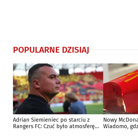
POPULARNE DZISIAJ
Adrian Siemieniec po starciu z
Nowy McDonal
Rangers FC: Czuć było atmosferę
Wiadomo, gdzi
dużego meczu
otwarty