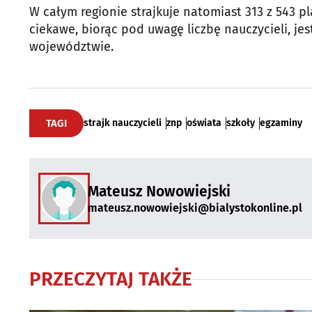
W całym regionie strajkuje natomiast 313 z 543 p
ciekawe, biorąc pod uwagę liczbę nauczycieli, jes
województwie.
TAGI
strajk nauczycieli
znp
oświata
szkoły
egzaminy
Mateusz Nowowiejski
mateusz.nowowiejski@bialystokonline.pl
PRZECZYTAJ TAKŻE