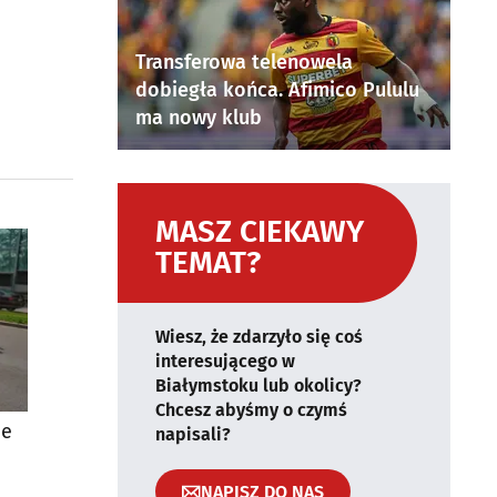
Transferowa telenowela
dobiegła końca. Afimico Pululu
ma nowy klub
MASZ CIEKAWY
TEMAT?
Wiesz, że zdarzyło się coś
interesującego w
Białymstoku lub okolicy?
Chcesz abyśmy o czymś
ie
napisali?
NAPISZ DO NAS