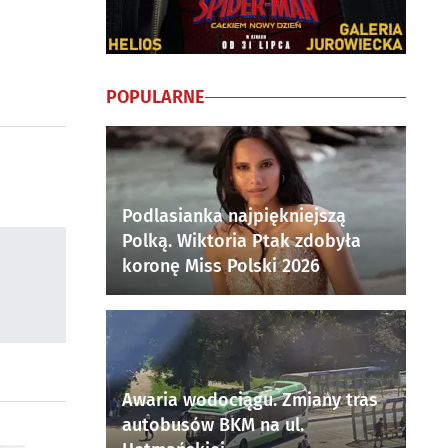
POPULARNE
Podlasianka najpiękniejszą
Polką. Wiktoria Ptak zdobyła
koronę Miss Polski 2026
Awaria wodociągu. Zmiany tras
autobusów BKM na ul.