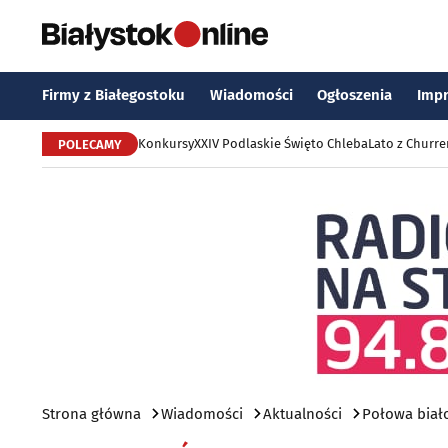
Firmy z Białegostoku
Wiadomości
Ogłoszenia
Imp
Konkursy
XXIV Podlaskie Święto Chleba
Lato z Churr
POLECAMY
Strona główna
Wiadomości
Aktualności
Połowa biało