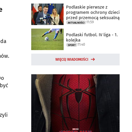
Podlaskie pierwsze z
e
programem ochrony dzieci
przed przemocą seksualną
11:59
AKTUALNOŚCI
Podlaski futbol. IV liga - 1.
kolejka
uda
11:40
SPORT
mów.
WIĘCEJ WIADOMOŚCI
Do
 być
zyli