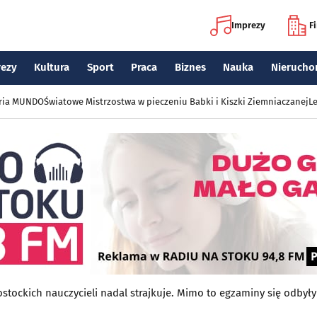
Imprezy
F
rezy
Kultura
Sport
Praca
Biznes
Nauka
Nierucho
eria MUNDO
Światowe Mistrzostwa w pieczeniu Babki i Kiszki Ziemniaczanej
Le
stockich nauczycieli nadal strajkuje. Mimo to egzaminy się odbyły