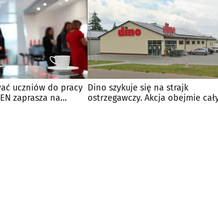
wać uczniów do pracy
Dino szykuje się na strajk
CEN zaprasza na
ostrzegawczy. Akcja obejmie cał
kraj