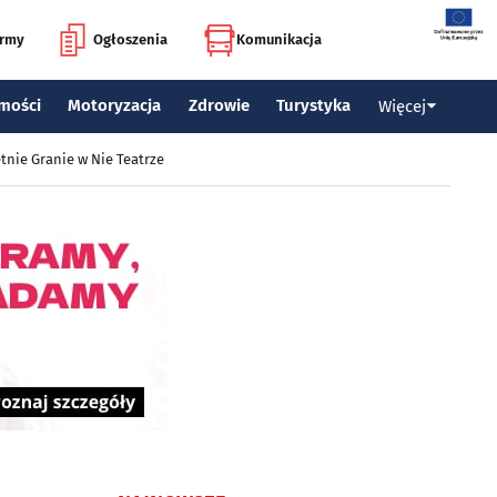
irmy
Ogłoszenia
Komunikacja
mości
Motoryzacja
Zdrowie
Turystyka
Więcej
tnie Granie w Nie Teatrze