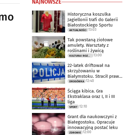
NAJNOWSZE
imo
Historyczna koszulka
Jagiellonii trafi do Galerii
Białostockiego Sportu
13:03
AKTUALNOŚCI
Tak powstaną ziołowe
amulety. Warsztaty z
roślinami i żywicą
13:00
KULTURA I ROZRYWKA
22-latek driftował na
skrzyżowaniu w
Białymstoku. Stracił prawo
12:40
jazdy
DROGÓWKA
Ściąga kibica. Gra
Ekstraklasa oraz I, II i III
liga
12:10
SPORT
Grant dla naukowczyni z
Białegostoku. Opracuje
innowacyjną postać leku
12:00
ZDROWIE