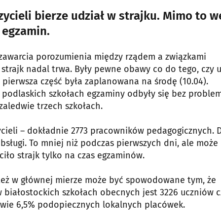
cieli bierze udział w strajku. Mimo to w
j egzamin.
o zawarcia porozumienia między rządem a związkami
 strajk nadal trwa. Były pewne obawy co do tego, czy 
 pierwsza część była zaplanowana na środę (10.04).
i podlaskich szkołach egzaminy odbyły się bez proble
zaledwie trzech szkołach.
cieli – dokładnie 2773 pracowników pedagogicznych. 
bsługi. To mniej niż podczas pierwszych dni, ale może
ciło strajk tylko na czas egzaminów.
o też w głównej mierze może być spowodowane tym, że
w białostockich szkołach obecnych jest 3226 uczniów c
dwie 6,5% podopiecznych lokalnych placówek.