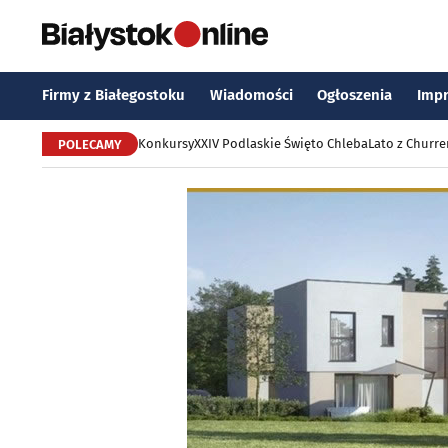
Firmy z Białegostoku
Wiadomości
Ogłoszenia
Imp
Konkursy
XXIV Podlaskie Święto Chleba
Lato z Churr
POLECAMY