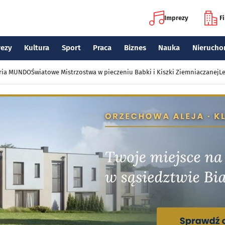
Imprezy
F
rezy
Kultura
Sport
Praca
Biznes
Nauka
Nierucho
eria MUNDO
Światowe Mistrzostwa w pieczeniu Babki i Kiszki Ziemniaczanej
Le