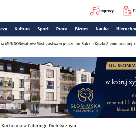
Imprezy
F
rezy
Kultura
Sport
Praca
Biznes
Nauka
Nierucho
eria MUNDO
Światowe Mistrzostwa w pieczeniu Babki i Kiszki Ziemniaczanej
Le
Kuchenna w Cateringu Dietetycznym