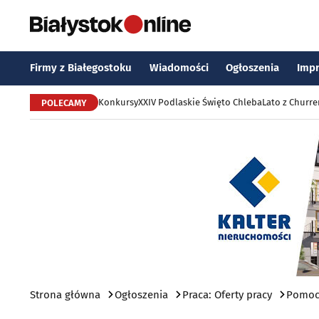
Firmy z Białegostoku
Wiadomości
Ogłoszenia
Imp
Konkursy
XXIV Podlaskie Święto Chleba
Lato z Churr
POLECAMY
Strona główna
Ogłoszenia
Praca: Oferty pracy
Pomoc 