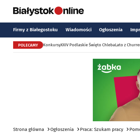
Firmy z Białegostoku
Wiadomości
Ogłoszenia
Imp
Konkursy
XXIV Podlaskie Święto Chleba
Lato z Churr
POLECAMY
Strona główna
Ogłoszenia
Praca: Szukam pracy
Pomo