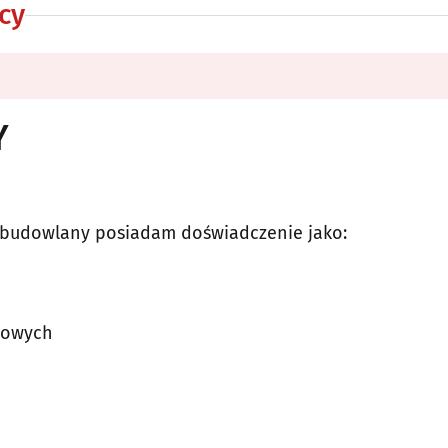
cy
Y
obudowlany posiadam doświadczenie jako:
ażowych