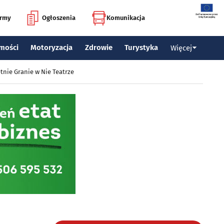
irmy
Ogłoszenia
Komunikacja
mości
Motoryzacja
Zdrowie
Turystyka
Więcej
tnie Granie w Nie Teatrze