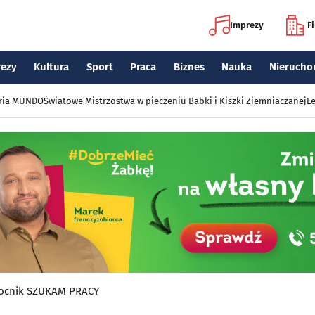
Imprezy
F
rezy
Kultura
Sport
Praca
Biznes
Nauka
Nierucho
eria MUNDO
Światowe Mistrzostwa w pieczeniu Babki i Kiszki Ziemniaczanej
Le
cnik SZUKAM PRACY