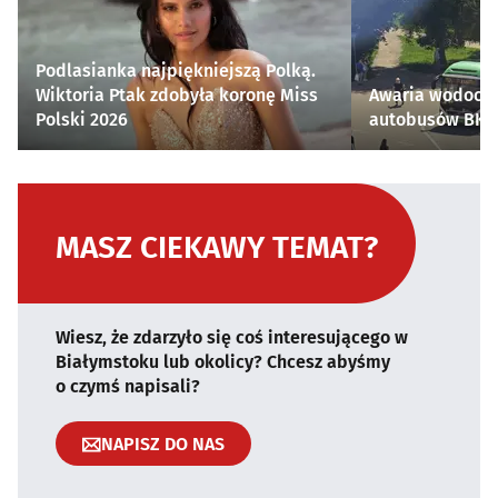
Podlasianka najpiękniejszą Polką.
Wiktoria Ptak zdobyła koronę Miss
Awaria wodocią
Polski 2026
autobusów BKM 
MASZ CIEKAWY TEMAT?
Wiesz, że zdarzyło się coś interesującego w
Białymstoku lub okolicy? Chcesz abyśmy
o czymś napisali?
NAPISZ DO NAS