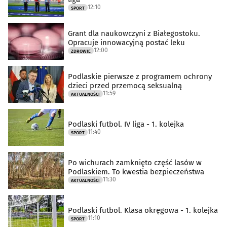
12:10
SPORT
Grant dla naukowczyni z Białegostoku.
Opracuje innowacyjną postać leku
12:00
ZDROWIE
Podlaskie pierwsze z programem ochrony
dzieci przed przemocą seksualną
11:59
AKTUALNOŚCI
Podlaski futbol. IV liga - 1. kolejka
11:40
SPORT
Po wichurach zamknięto część lasów w
Podlaskiem. To kwestia bezpieczeństwa
11:30
AKTUALNOŚCI
Podlaski futbol. Klasa okręgowa - 1. kolejka
11:10
SPORT