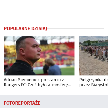
POPULARNE DZISIAJ
Adrian Siemieniec po starciu z
Pielgrzymka do
Rangers FC: Czuć było atmosferę
przez Białysto
dużego meczu
utrudnienia?
FOTOREPORTAŻE