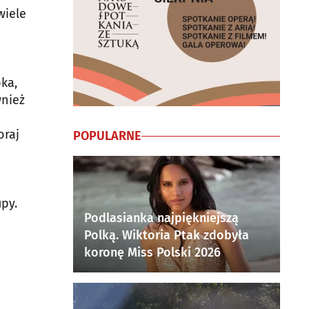
wiele
ka,
wnież
oraj
POPULARNE
py.
Podlasianka najpiękniejszą
Polką. Wiktoria Ptak zdobyła
koronę Miss Polski 2026