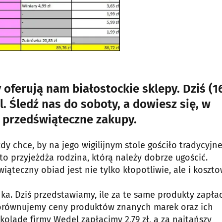
 oferują nam białostockie sklepy. Dziś (16
 Śledź nas do soboty, a dowiesz się, w
a przedświąteczne zakupy.
 chce, by na jego wigilijnym stole gościło tradycyjne
sto przyjeżdża rodzina, którą należy dobrze ugościć.
teczny obiad jest nie tylko kłopotliwie, ale i koszt
nka. Dziś przedstawiamy, ile za te same produkty zapła
 porównujemy ceny produktów znanych marek oraz ich
oladę firmy Wedel zapłacimy 2,79 zł, a za najtańszy