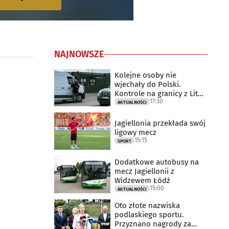
NAJNOWSZE
Kolejne osoby nie
wjechały do Polski.
Kontrole na granicy z Litwą
17:30
trwają
AKTUALNOŚCI
Jagiellonia przekłada swój
ligowy mecz
15:15
SPORT
Dodatkowe autobusy na
mecz Jagiellonii z
Widzewem Łódź
15:00
AKTUALNOŚCI
Oto złote nazwiska
podlaskiego sportu.
Przyznano nagrody za