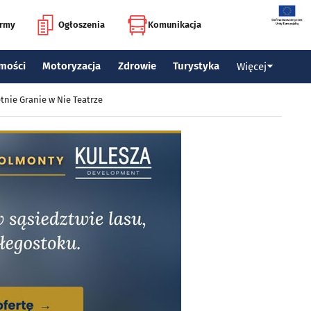
irmy
Ogłoszenia
Komunikacja
mości
Motoryzacja
Zdrowie
Turystyka
Więcej
tnie Granie w Nie Teatrze