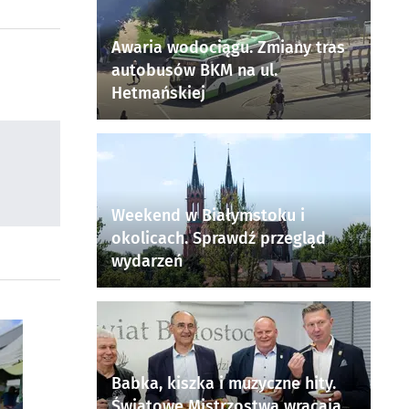
Awaria wodociągu. Zmiany tras
autobusów BKM na ul.
Hetmańskiej
Weekend w Białymstoku i
okolicach. Sprawdź przegląd
wydarzeń
Babka, kiszka i muzyczne hity.
Światowe Mistrzostwa wracają