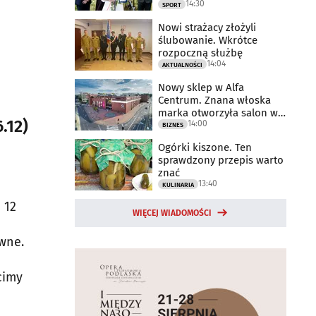
14:30
2025 rok
SPORT
Nowi strażacy złożyli
ślubowanie. Wkrótce
rozpoczną służbę
14:04
AKTUALNOŚCI
Nowy sklep w Alfa
Centrum. Znana włoska
marka otworzyła salon w
.12)
14:00
Białymstoku
BIZNES
Ogórki kiszone. Ten
sprawdzony przepis warto
znać
13:40
KULINARIA
 12
WIĘCEJ WIADOMOŚCI
owne.
cimy