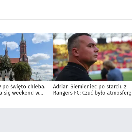
 po święto chleba.
Adrian Siemieniec po starciu z
a się weekend w
Rangers FC: Czuć było atmosferę
dużego meczu