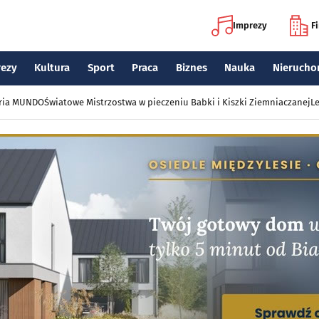
Imprezy
F
rezy
Kultura
Sport
Praca
Biznes
Nauka
Nierucho
eria MUNDO
Światowe Mistrzostwa w pieczeniu Babki i Kiszki Ziemniaczanej
Le