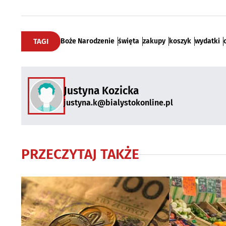
TAGI
Boże Narodzenie
święta
zakupy
koszyk
wydatki
Justyna Kozicka
justyna.k@bialystokonline.pl
PRZECZYTAJ TAKŻE