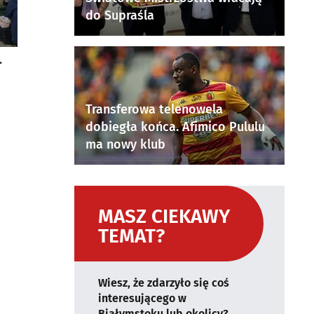
do Supraśla
.
Transferowa telenowela
dobiegła końca. Afimico Pululu
ma nowy klub
MASZ CIEKAWY
TEMAT?
Wiesz, że zdarzyło się coś
interesującego w
Białymstoku lub okolicy?