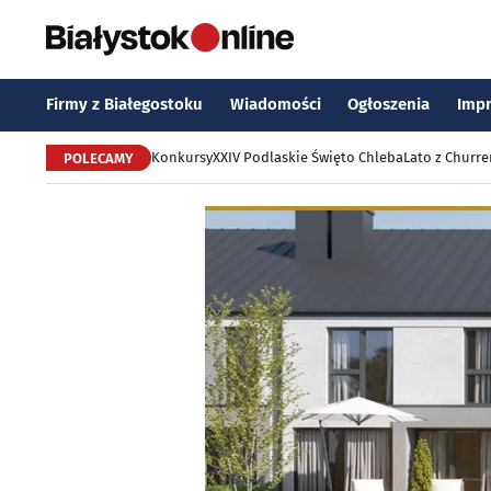
Firmy z Białegostoku
Wiadomości
Ogłoszenia
Imp
Konkursy
XXIV Podlaskie Święto Chleba
Lato z Churr
POLECAMY