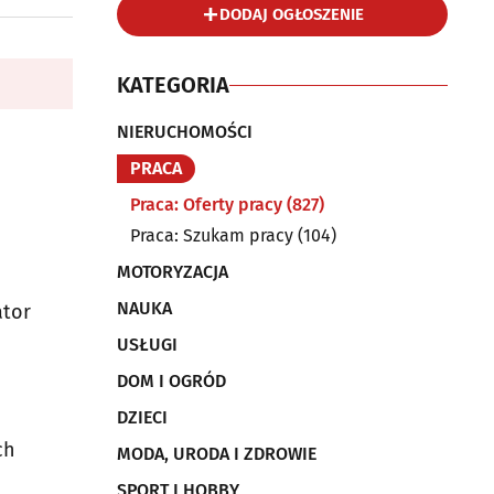
DODAJ OGŁOSZENIE
KATEGORIA
NIERUCHOMOŚCI
PRACA
Praca: Oferty pracy
(827)
Praca: Szukam pracy
(104)
MOTORYZACJA
NAUKA
ator
USŁUGI
DOM I OGRÓD
DZIECI
ch
MODA, URODA I ZDROWIE
SPORT I HOBBY