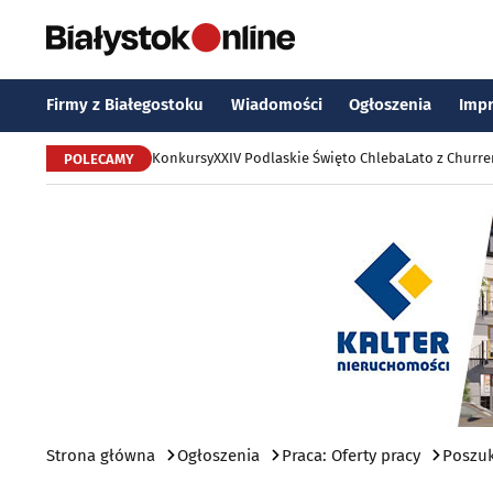
Firmy z Białegostoku
Wiadomości
Ogłoszenia
Imp
Konkursy
XXIV Podlaskie Święto Chleba
Lato z Churr
POLECAMY
Strona główna
Ogłoszenia
Praca: Oferty pracy
Poszuk