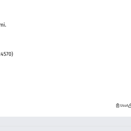
mi.
24570)
h
Usuń