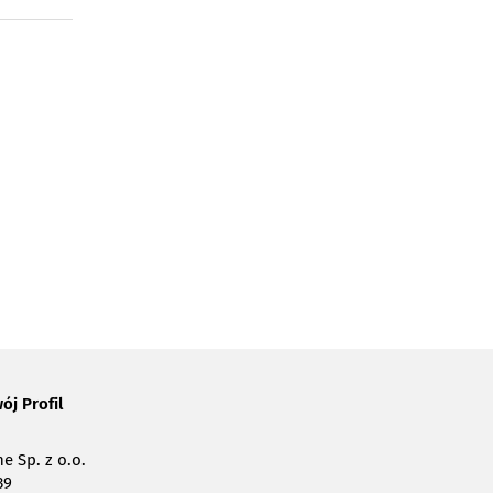
ój Profil
e Sp. z o.o.
39