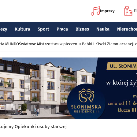
Imprezy
F
rezy
Kultura
Sport
Praca
Biznes
Nauka
Nierucho
eria MUNDO
Światowe Mistrzostwa w pieczeniu Babki i Kiszki Ziemniaczanej
Le
ujemy Opiekunki osoby starszej