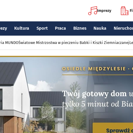
Imprezy
F
rezy
Kultura
Sport
Praca
Biznes
Nauka
Nierucho
eria MUNDO
Światowe Mistrzostwa w pieczeniu Babki i Kiszki Ziemniaczanej
Le