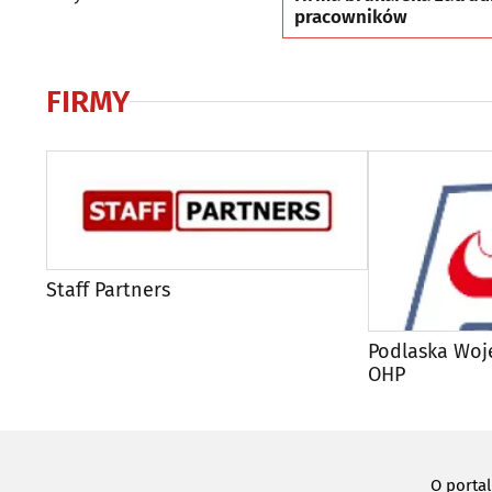
pracowników
FIRMY
Staff Partners
Podlaska Wo
OHP
O porta