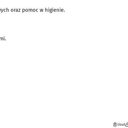
ych oraz pomoc w higienie.
mi.
h
Usuń