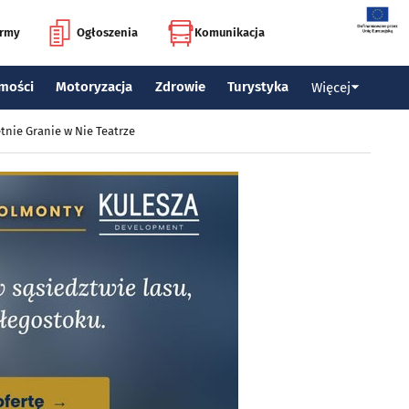
irmy
Ogłoszenia
Komunikacja
mości
Motoryzacja
Zdrowie
Turystyka
Więcej
tnie Granie w Nie Teatrze