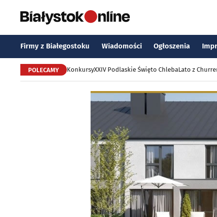
Firmy z Białegostoku
Wiadomości
Ogłoszenia
Imp
Konkursy
XXIV Podlaskie Święto Chleba
Lato z Churr
POLECAMY