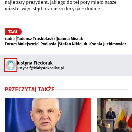
najlepszy prezydent, jakiego do tej pory miało nasze
miasto, więc stąd też nasza decyzja – dodaje.
TAGI
radni
Tadeusz Truskolaski
Joanna Misiuk
Forum Mniejszości Podlasia
Stefan Nikiciuk
Ksenia Juchimowicz
Justyna Fiedoruk
justyna.f@bialystokonline.pl
PRZECZYTAJ TAKŻE