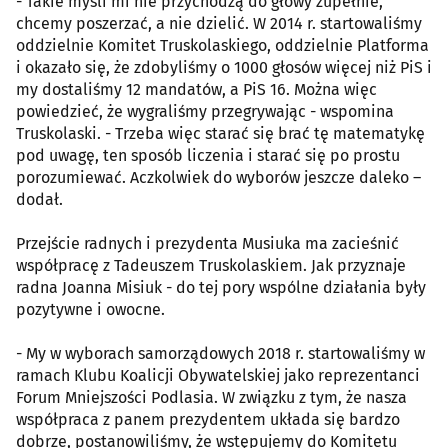
- Takie myśli mi nie przychodzą do głowy zupełnie,
chcemy poszerzać, a nie dzielić. W 2014 r. startowaliśmy
oddzielnie Komitet Truskolaskiego, oddzielnie Platforma
i okazało się, że zdobyliśmy o 1000 głosów więcej niż PiS i
my dostaliśmy 12 mandatów, a PiS 16. Można więc
powiedzieć, że wygraliśmy przegrywając - wspomina
Truskolaski. - Trzeba więc starać się brać tę matematykę
pod uwagę, ten sposób liczenia i starać się po prostu
porozumiewać. Aczkolwiek do wyborów jeszcze daleko –
dodał.
Przejście radnych i prezydenta Musiuka ma zacieśnić
współpracę z Tadeuszem Truskolaskiem. Jak przyznaje
radna Joanna Misiuk - do tej pory wspólne działania były
pozytywne i owocne.
- My w wyborach samorządowych 2018 r. startowaliśmy w
ramach Klubu Koalicji Obywatelskiej jako reprezentanci
Forum Mniejszości Podlasia. W związku z tym, że nasza
współpraca z panem prezydentem układa się bardzo
dobrze, postanowiliśmy, że wstępujemy do Komitetu