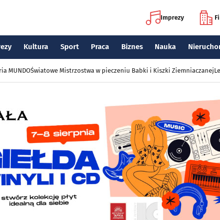
Imprezy
F
rezy
Kultura
Sport
Praca
Biznes
Nauka
Nierucho
eria MUNDO
Światowe Mistrzostwa w pieczeniu Babki i Kiszki Ziemniaczanej
Le