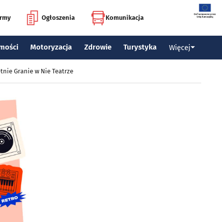
irmy
Ogłoszenia
Komunikacja
mości
Motoryzacja
Zdrowie
Turystyka
Więcej
tnie Granie w Nie Teatrze