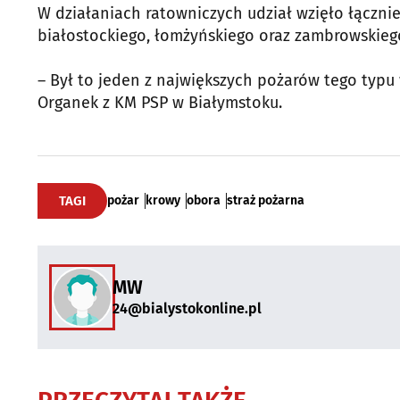
W działaniach ratowniczych udział wzięło łączni
białostockiego, łomżyńskiego oraz zambrowskieg
– Był to jeden z największych pożarów tego typu w
Organek z KM PSP w Białymstoku.
TAGI
pożar
krowy
obora
straż pożarna
MW
24@bialystokonline.pl