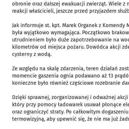
obronie oraz dalszej ewakuacji zwierząt. Wiele z 
reakcji właścicieli, jeszcze przed przyjazdem słu
Jak informuje st. kpt. Marek Organek z Komendy M
była wyjątkowo wymagająca. Początkowo brakował
utrudnieniem było duże zapotrzebowanie na wodę
kilometrów od miejsca pożaru. Dowódca akcji zd
cysterny z wodą.
Ze względu na skalę zdarzenia, teren działań zo
momencie gaszenia ognia podawano aż 13 prądó
konieczne było również częściowe rozebranie da
Dzięki sprawnej, zorganizowanej i odważnej akcji
który przy pomocy ładowarek usuwał płonące ele
oraz ograniczyć straty. Po całkowitym dogaszeni
termowizyjną, aby upewnić się, że nie ma już żad