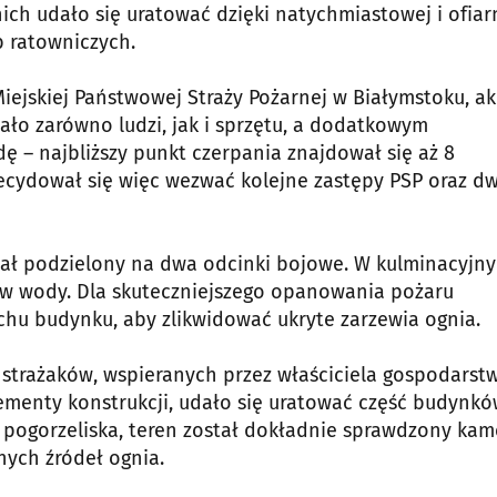
nich udało się uratować dzięki natychmiastowej i ofiar
żb ratowniczych.
iejskiej Państwowej Straży Pożarnej w Białymstoku, ak
o zarówno ludzi, jak i sprzętu, a dodatkowym
 – najbliższy punkt czerpania znajdował się aż 8
ecydował się więc wezwać kolejne zastępy PSP oraz dw
stał podzielony na dwa odcinki bojowe. W kulminacyjn
w wody. Dla skuteczniejszego opanowania pożaru
chu budynku, aby zlikwidować ukryte zarzewia ognia.
 strażaków, wspieranych przez właściciela gospodarst
menty konstrukcji, udało się uratować część budynk
u pogorzeliska, teren został dokładnie sprawdzony kam
nych źródeł ognia.