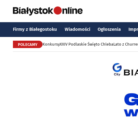
Firmy z Białegostoku
Wiadomości
Ogłoszenia
Imp
Konkursy
XXIV Podlaskie Święto Chleba
Lato z Churr
POLECAMY