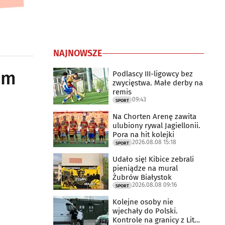
NAJNOWSZE
em
Podlascy III-ligowcy bez
zwycięstwa. Małe derby na
remis
09:43
SPORT
Na Chorten Arenę zawita
ulubiony rywal Jagiellonii.
Pora na hit kolejki
2026.08.08 15:18
SPORT
Udało się! Kibice zebrali
pieniądze na mural
Żubrów Białystok
2026.08.08 09:16
SPORT
Kolejne osoby nie
wjechały do Polski.
Kontrole na granicy z Litwą