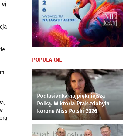
nej
cja
ie
POPULARNE
ym
Podlasianka najpiękniejszą
wa,
Polką. Wiktoria Ptak zdobyła
ów
koronę Miss Polski 2026
erą