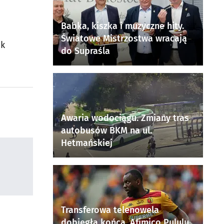
Babka, kiszka i muzyczne hity.
Światowe Mistrzostwa wracają
ek
do Supraśla
Awaria wodociągu. Zmiany tras
autobusów BKM na ul.
Hetmańskiej
Transferowa telenowela
dobiegła końca. Afimico Pululu