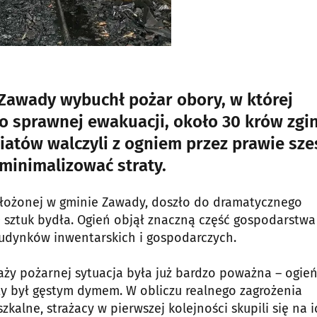
Zawady wybuchł pożar obory, w której
 sprawnej ewakuacji, około 30 krów zgi
iatów walczyli z ogniem przez prawie sze
minimalizować straty.
położonej w gminie Zawady, doszło do dramatycznego
 sztuk bydła. Ogień objął znaczną część gospodarstwa
udynków inwentarskich i gospodarczych.
aży pożarnej sytuacja była już bardzo poważna – ogie
ty był gęstym dymem. W obliczu realnego zagrożenia
zkalne, strażacy w pierwszej kolejności skupili się na i