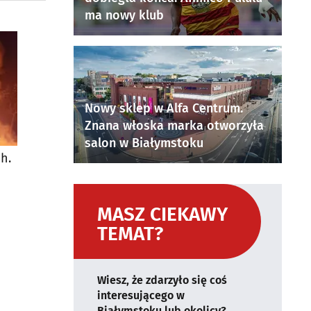
ma nowy klub
Nowy sklep w Alfa Centrum.
Znana włoska marka otworzyła
salon w Białymstoku
h.
MASZ CIEKAWY
TEMAT?
Wiesz, że zdarzyło się coś
interesującego w
Białymstoku lub okolicy?