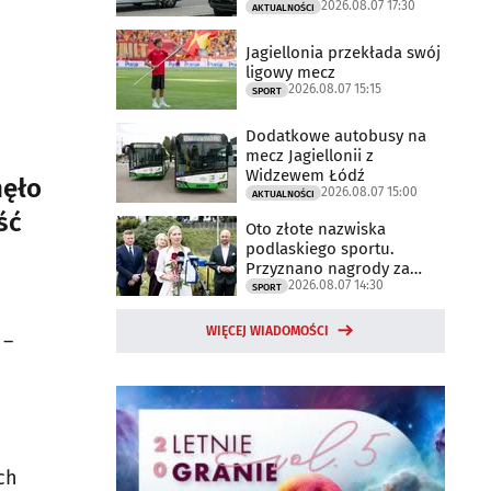
2026.08.07 17:30
trwają
AKTUALNOŚCI
Jagiellonia przekłada swój
ligowy mecz
2026.08.07 15:15
SPORT
Dodatkowe autobusy na
mecz Jagiellonii z
Widzewem Łódź
nęło
2026.08.07 15:00
AKTUALNOŚCI
ść
Oto złote nazwiska
podlaskiego sportu.
Przyznano nagrody za
2026.08.07 14:30
2025 rok
SPORT
WIĘCEJ WIADOMOŚCI
 –
ń
ch