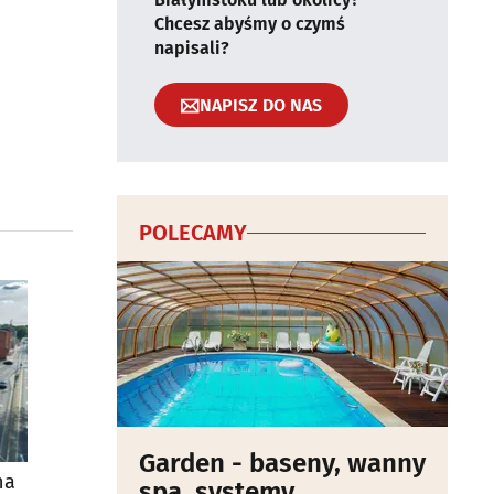
Chcesz abyśmy o czymś
napisali?
NAPISZ DO NAS
POLECAMY
Garden - baseny, wanny
na
spa, systemy