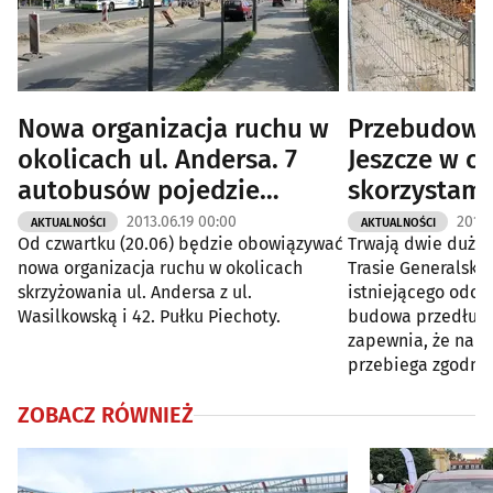
Nowa organizacja ruchu w
Przebudowa 
okolicach ul. Andersa. 7
Jeszcze w c
autobusów pojedzie
skorzystamy
inaczej [ZDJĘCIA]
[ZDJĘCIA]
2013.06.19 00:00
2013.
AKTUALNOŚCI
AKTUALNOŚCI
Od czwartku (20.06) będzie obowiązywać
Trwają dwie duże 
nowa organizacja ruchu w okolicach
Trasie Generalski
skrzyżowania ul. Andersa z ul.
istniejącego odcin
Wasilkowską i 42. Pułku Piechoty.
budowa przedłużeni
zapewnia, że na 
przebiega zgodnie
ZOBACZ RÓWNIEŻ