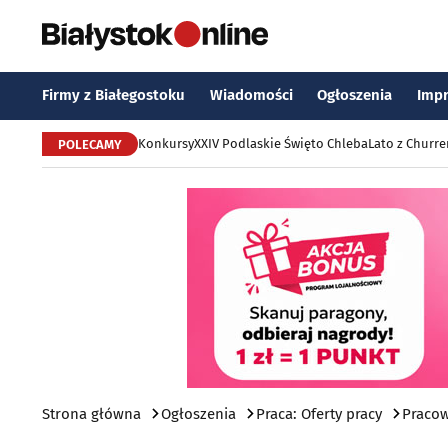
Firmy z Białegostoku
Wiadomości
Ogłoszenia
Imp
Konkursy
XXIV Podlaskie Święto Chleba
Lato z Churr
POLECAMY
Strona główna
Ogłoszenia
Praca: Oferty pracy
Praco