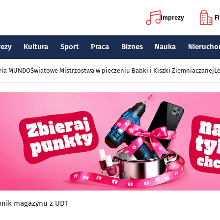
Imprezy
F
rezy
Kultura
Sport
Praca
Biznes
Nauka
Nierucho
eria MUNDO
Światowe Mistrzostwa w pieczeniu Babki i Kiszki Ziemniaczanej
Le
wnik magazynu z UDT