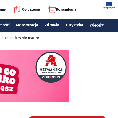
irmy
Ogłoszenia
Komunikacja
mości
Motoryzacja
Zdrowie
Turystyka
Więcej
tnie Granie w Nie Teatrze