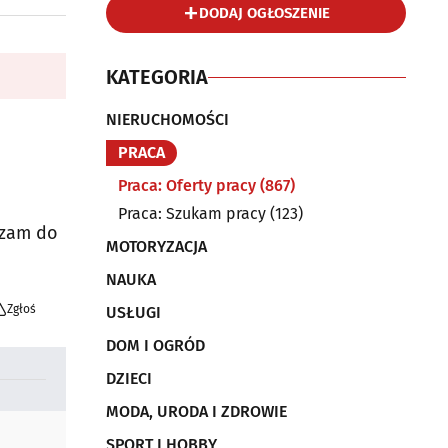
DODAJ OGŁOSZENIE
KATEGORIA
NIERUCHOMOŚCI
PRACA
Praca: Oferty pracy
(867)
Praca: Szukam pracy
(123)
szam do
MOTORYZACJA
NAUKA
Zgłoś
USŁUGI
DOM I OGRÓD
DZIECI
MODA, URODA I ZDROWIE
SPORT I HOBBY