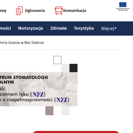
irmy
Ogłoszenia
Komunikacja
mości
Motoryzacja
Zdrowie
Turystyka
Więcej
tnie Granie w Nie Teatrze