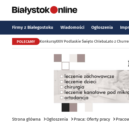
Firmy z Białegostoku
Wiadomości
Ogłoszenia
Imp
Konkursy
XXIV Podlaskie Święto Chleba
Lato z Churr
POLECAMY
Strona główna
Ogłoszenia
Praca: Oferty pracy
Praco