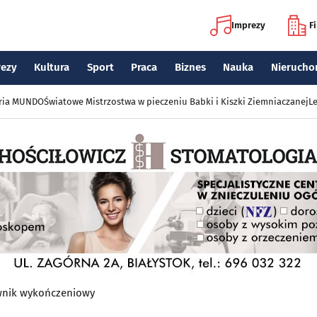
Imprezy
F
rezy
Kultura
Sport
Praca
Biznes
Nauka
Nierucho
eria MUNDO
Światowe Mistrzostwa w pieczeniu Babki i Kiszki Ziemniaczanej
Le
wnik wykończeniowy