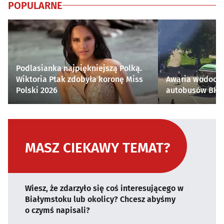
POPULARNE
Podlasianka najpiękniejszą Polką.
Wiktoria Ptak zdobyła koronę Miss
Awaria wodocią
Polski 2026
autobusów BKM 
MASZ CIEKAWY TEMAT?
Wiesz, że zdarzyło się coś interesującego w
Białymstoku lub okolicy? Chcesz abyśmy
o czymś napisali?