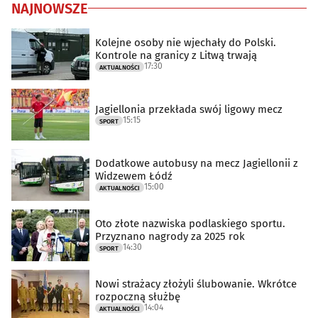
NAJNOWSZE
Kolejne osoby nie wjechały do Polski.
Kontrole na granicy z Litwą trwają
17:30
AKTUALNOŚCI
Jagiellonia przekłada swój ligowy mecz
15:15
SPORT
Dodatkowe autobusy na mecz Jagiellonii z
Widzewem Łódź
15:00
AKTUALNOŚCI
Oto złote nazwiska podlaskiego sportu.
Przyznano nagrody za 2025 rok
14:30
SPORT
Nowi strażacy złożyli ślubowanie. Wkrótce
rozpoczną służbę
14:04
AKTUALNOŚCI