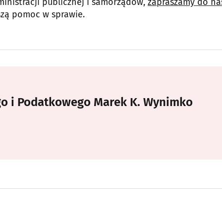
ministracji publicznej i samorządów,
zapraszamy do na
szą pomoc w sprawie.
go i Podatkowego Marek K. Wynimko