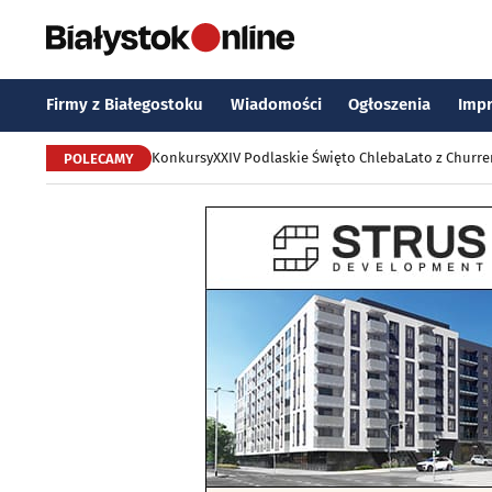
Firmy z Białegostoku
Wiadomości
Ogłoszenia
Imp
Konkursy
XXIV Podlaskie Święto Chleba
Lato z Churr
POLECAMY