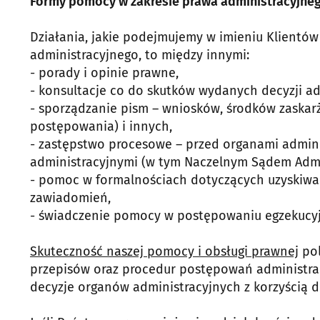
Formy pomocy w zakresie prawa administracyjne
Działania, jakie podejmujemy w imieniu Klientów 
administracyjnego, to między innymi:
- porady i opinie prawne,
- konsultacje co do skutków wydanych decyzji ad
- sporządzanie pism – wniosków, środków zaskar
postępowania) i innych,
- zastępstwo procesowe – przed organami admini
administracyjnymi (w tym Naczelnym Sądem Admi
- pomoc w formalnościach dotyczących uzyskiwan
zawiadomień,
- świadczenie pomocy w postępowaniu egzekucy
Skuteczność naszej pomocy i obsługi prawnej
pol
przepisów oraz procedur postępowań administrac
decyzje organów administracyjnych z korzyścią d