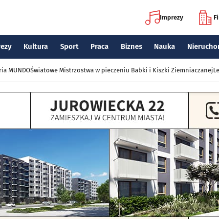
Imprezy
F
rezy
Kultura
Sport
Praca
Biznes
Nauka
Nierucho
eria MUNDO
Światowe Mistrzostwa w pieczeniu Babki i Kiszki Ziemniaczanej
Le