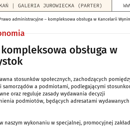
Prawo administracyjne – kompleksowa obsługa w Kancelarii Wyni
konomia
– kompleksowa obsługa w
ystok
 prawna stosunków społecznych, zachodzących pomiędz
mi samorządów a podmiotami, podlegającymi stosunk
wne oraz reguluje zasady wydawania decyzji
rawnienia podmiotów, będących adresatami wydawanych
 w naszym wykonaniu w specjalnej, promocyjnej zakła