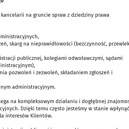
go
kancelarii na gruncie spraw z dziedziny prawa
ministracyjnych,
żeń, skarg na nieprawidłowości (bezczynność, przewle
stracji publicznej, kolegiami odwoławczymi, sądami
nistracyjnym),
ia pozwoleń i zezwoleń, składaniem zgłoszeń i
jnym administracyjnym.
ega na kompleksowym działaniu i dogłębnej znajomoś
yjnych. Dzięki temu często jesteśmy w stanie wpłyną
la interesów Klientów.