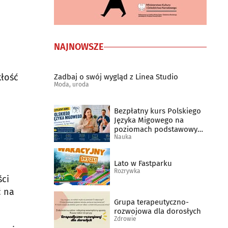
NAJNOWSZE
kłość
Zadbaj o swój wygląd z Linea Studio
Moda, uroda
Bezpłatny kurs Polskiego
Języka Migowego na
poziomach podstawowym
Nauka
A1 i poziomie A2
Lato w Fastparku
Rozrywka
ci
ć na
Grupa terapeutyczno-
rozwojowa dla dorosłych
Zdrowie