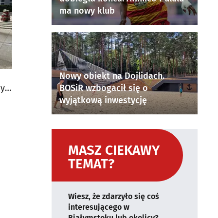
ma nowy klub
Nowy obiekt na Dojlidach.
cy
BOSiR wzbogacił się o
wyjątkową inwestycję
MASZ CIEKAWY
TEMAT?
Wiesz, że zdarzyło się coś
interesującego w
Białymstoku lub okolicy?