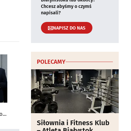
Chcesz abyśmy o czymś
napisali?
NAPISZ DO NAS
POLECAMY
do
Siłownia i Fitness Klub
– Atleta Białystok