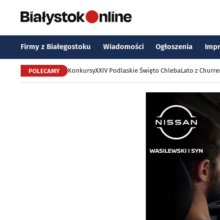
Firmy z Białegostoku
Wiadomości
Ogłoszenia
Imp
Konkursy
XXIV Podlaskie Święto Chleba
Lato z Churr
POLECAMY