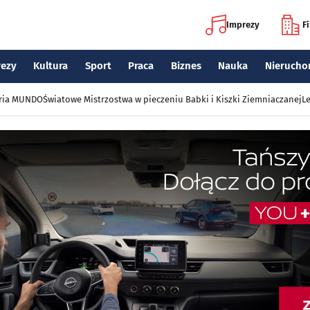
Imprezy
F
rezy
Kultura
Sport
Praca
Biznes
Nauka
Nierucho
eria MUNDO
Światowe Mistrzostwa w pieczeniu Babki i Kiszki Ziemniaczanej
Le