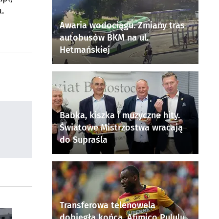
.
Awaria wodociągu. Zmiany tras
autobusów BKM na ul.
Hetmańskiej
Babka, kiszka i muzyczne hity.
Światowe Mistrzostwa wracają
do Supraśla
Transferowa telenowela
dobiegła końca. Afimico Pululu