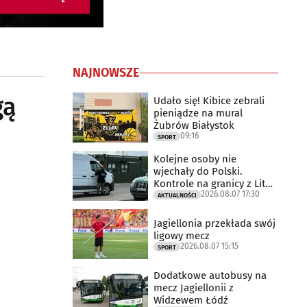
NAJNOWSZE
gą
Udało się! Kibice zebrali
pieniądze na mural
Żubrów Białystok
09:16
SPORT
Kolejne osoby nie
wjechały do Polski.
Kontrole na granicy z Litwą
2026.08.07 17:30
trwają
AKTUALNOŚCI
Jagiellonia przekłada swój
ligowy mecz
2026.08.07 15:15
SPORT
Dodatkowe autobusy na
mecz Jagiellonii z
Widzewem Łódź