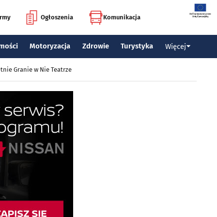
irmy
Ogłoszenia
Komunikacja
mości
Motoryzacja
Zdrowie
Turystyka
Więcej
tnie Granie w Nie Teatrze