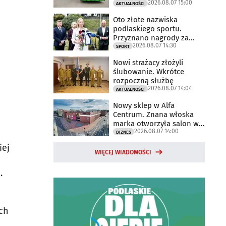
2026.08.07 15:00
AKTUALNOŚCI
Oto złote nazwiska
podlaskiego sportu.
Przyznano nagrody za
2026.08.07 14:30
2025 rok
SPORT
Nowi strażacy złożyli
ślubowanie. Wkrótce
rozpoczną służbę
2026.08.07 14:04
AKTUALNOŚCI
Nowy sklep w Alfa
Centrum. Znana włoska
marka otworzyła salon w
2026.08.07 14:00
Białymstoku
BIZNES
iej
WIĘCEJ WIADOMOŚCI
.
ch
a