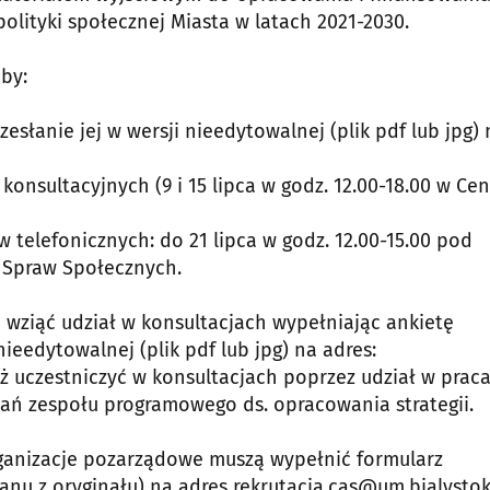
olityki społecznej Miasta w latach 2021-2030.
by:
zesłanie jej w wersji nieedytowalnej (plik pdf lub jpg) 
konsultacyjnych (9 i 15 lipca w godz. 12.00-18.00 w Ce
w telefonicznych: do 21 lipca w godz. 12.00-15.00 pod
 Spraw Społecznych.
 wziąć udział w konsultacjach wypełniając ankietę
nieedytowalnej (plik pdf lub jpg) na adres:
eż uczestniczyć w konsultacjach poprzez udział w prac
dań zespołu programowego ds. opracowania strategii.
ganizacje pozarządowe muszą wypełnić formularz
anu z oryginału) na adres rekrutacja.cas@um.bialystok.