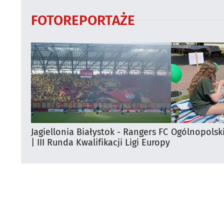
FOTOREPORTAŻE
Jagiellonia Białystok - Rangers FC
Ogólnopolsk
| III Runda Kwalifikacji Ligi Europy