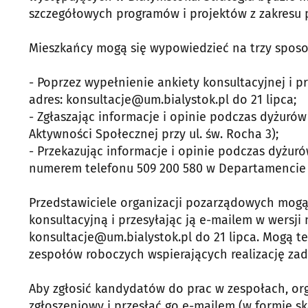
szczegółowych programów i projektów z zakresu p
Mieszkańcy mogą się wypowiedzieć na trzy sposo
- Poprzez wypełnienie ankiety konsultacyjnej i pr
adres: konsultacje@um.bialystok.pl do 21 lipca;
- Zgłaszając informacje i opinie podczas dyżurów 
Aktywności Społecznej przy ul. św. Rocha 3);
- Przekazując informacje i opinie podczas dyżuró
numerem telefonu 509 200 580 w Departamencie
Przedstawiciele organizacji pozarządowych mogą
konsultacyjną i przesyłając ją e-mailem w wersji 
konsultacje@um.bialystok.pl do 21 lipca. Mogą t
zespołów roboczych wspierających realizację za
Aby zgłosić kandydatów do prac w zespołach, or
zgłoszeniowy i przesłać go e-mailem (w formie sk