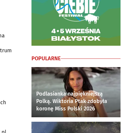
na
ntrum
POPULARNE
Podlasianka najpiękniejszą
Polką. Wiktoria Ptak zdobyła
ach
koronę Miss Polski 2026
pl,