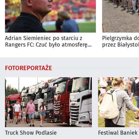
Adrian Siemieniec po starciu z
Pielgrzymka do
Rangers FC: Czuć było atmosferę
przez Białysto
dużego meczu
utrudnienia?
FOTOREPORTAŻE
Truck Show Podlasie
Festiwal Baniek