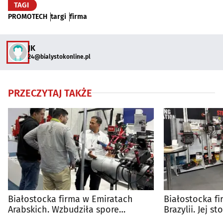
TAGI
PROMOTECH
targi
firma
JK
24@bialystokonline.pl
PRZECZYTAJ TAKŻE
Białostocka firma w Emiratach
Białostocka f
Arabskich. Wzbudziła spore
Brazylii. Jej s
zainteresowanie
tłumy