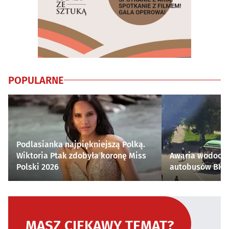
POPULARNE
Podlasianka najpiękniejszą Polką.
Wiktoria Ptak zdobyła koronę Miss
Awaria wodocią
Polski 2026
autobusów BKM 
MASZ CIEKAWY TEMAT?