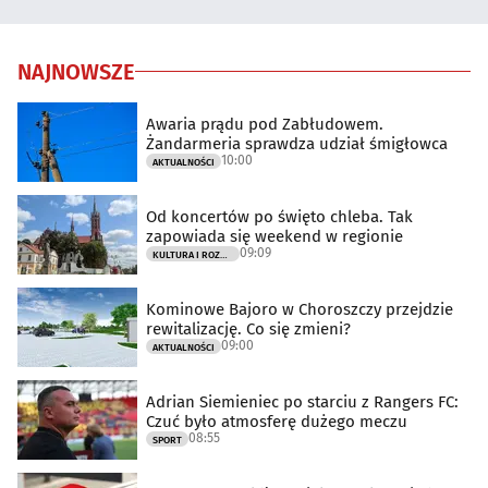
NAJNOWSZE
Awaria prądu pod Zabłudowem.
Żandarmeria sprawdza udział śmigłowca
10:00
AKTUALNOŚCI
Od koncertów po święto chleba. Tak
zapowiada się weekend w regionie
09:09
KULTURA I ROZRYWKA
Kominowe Bajoro w Choroszczy przejdzie
rewitalizację. Co się zmieni?
09:00
AKTUALNOŚCI
Adrian Siemieniec po starciu z Rangers FC:
Czuć było atmosferę dużego meczu
08:55
SPORT