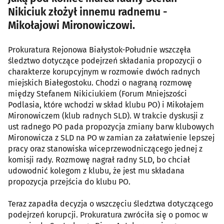
Nikiciuk złożył innemu radnemu -
Mikołajowi Mironowiczowi.
Prokuratura Rejonowa Białystok-Południe wszczęła
śledztwo dotyczące podejrzeń składania propozycji o
charakterze korupcyjnym w rozmowie dwóch radnych
miejskich Białegostoku. Chodzi o nagraną rozmowę
między Stefanem Nikiciukiem (Forum Mniejszości
Podlasia, które wchodzi w skład klubu PO) i Mikołajem
Mironowiczem (klub radnych SLD). W trakcie dyskusji z
ust radnego PO pada propozycja zmiany barw klubowych
Mironowicza z SLD na PO w zamian za załatwienie lepszej
pracy oraz stanowiska wiceprzewodniczącego jednej z
komisji rady. Rozmowę nagrał radny SLD, bo chciał
udowodnić kolegom z klubu, że jest mu składana
propozycja przejścia do klubu PO.
Teraz zapadła decyzja o wszczęciu śledztwa dotyczącego
podejrzeń korupcji. Prokuratura zwróciła się o pomoc w