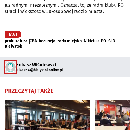
już radnymi niezależnymi. Oznacza, to, że radni klubu PO
stracili większość w 28-osobowej radzie miasta.
TAGI
prokuratura
CBA
korupcja
rada miejska
Nikiciuk
PO
SLD
Białystok
Łukasz Wiśniewski
lukasz.w@bialystokonline.pl
PRZECZYTAJ TAKŻE