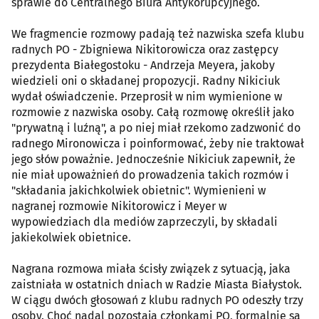
sprawie do Centralnego Biura Antykorupcyjnego.
We fragmencie rozmowy padają też nazwiska szefa klubu
radnych PO - Zbigniewa Nikitorowicza oraz zastępcy
prezydenta Białegostoku - Andrzeja Meyera, jakoby
wiedzieli oni o składanej propozycji. Radny Nikiciuk
wydał oświadczenie. Przeprosił w nim wymienione w
rozmowie z nazwiska osoby. Całą rozmowę określił jako
"prywatną i luźną", a po niej miał rzekomo zadzwonić do
radnego Mironowicza i poinformować, żeby nie traktował
jego słów poważnie. Jednocześnie Nikiciuk zapewnił, że
nie miał upoważnień do prowadzenia takich rozmów i
"składania jakichkolwiek obietnic". Wymienieni w
nagranej rozmowie Nikitorowicz i Meyer w
wypowiedziach dla mediów zaprzeczyli, by składali
jakiekolwiek obietnice.
Nagrana rozmowa miała ścisły związek z sytuacją, jaka
zaistniała w ostatnich dniach w Radzie Miasta Białystok.
W ciągu dwóch głosowań z klubu radnych PO odeszły trzy
osoby. Choć nadal pozostają członkami PO, formalnie są