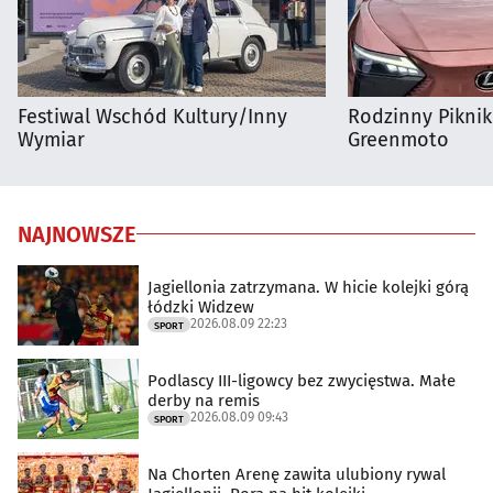
Festiwal Wschód Kultury/Inny
Rodzinny Pikni
Wymiar
Greenmoto
NAJNOWSZE
Jagiellonia zatrzymana. W hicie kolejki górą
łódzki Widzew
2026.08.09 22:23
SPORT
Podlascy III-ligowcy bez zwycięstwa. Małe
derby na remis
2026.08.09 09:43
SPORT
Na Chorten Arenę zawita ulubiony rywal