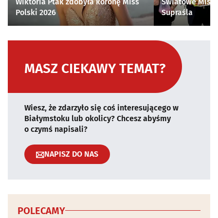
Wiktoria Ptak zdobyła koronę Miss
Światowe Mistr
Polski 2026
Supraśla
MASZ CIEKAWY TEMAT?
Wiesz, że zdarzyło się coś interesującego w
Białymstoku lub okolicy? Chcesz abyśmy
o czymś napisali?
NAPISZ DO NAS
POLECAMY