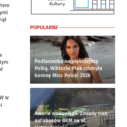
ntem
wymi
nął
i
POPULARNE
w
Podlasianka najpiękniejszą
 tym
Polką. Wiktoria Ptak zdobyła
ał
koronę Miss Polski 2026
ÓW w
u
Awaria wodociągu. Zmiany tras
autobusów BKM na ul.