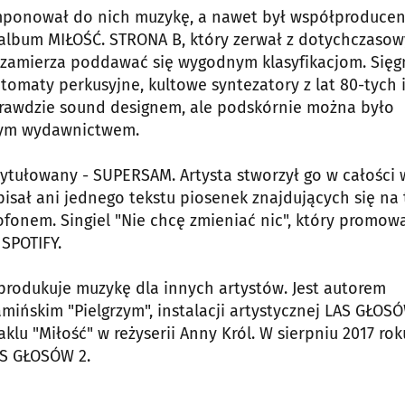
komponował do nich muzykę, a nawet był współproduce
gi album MIŁOŚĆ. STRONA B, który zerwał z dotychczaso
ie zamierza poddawać się wygodnym klasyfikacjom. Sięg
tomaty perkusyjne, kultowe syntezatory z lat 80-tych 
wprawdzie sound designem, ale podskórnie można było
 tym wydawnictwem.
tytułowany - SUPERSAM. Artysta stworzył go w całości 
isał ani jednego tekstu piosenek znajdujących się na
ofonem. Singiel "Nie chcę zmieniać nic", który promow
SPOTIFY.
produkuje muzykę dla innych artystów. Jest autorem
ńskim "Pielgrzym", instalacji artystycznej LAS GŁOS
u "Miłość" w reżyserii Anny Król. W sierpniu 2017 rok
AS GŁOSÓW 2.