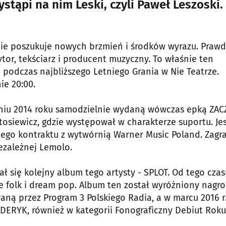
stąpi na nim Leski, czyli Paweł Leszoski.
nie poszukuje nowych brzmień i środków wyrazu. Praw
ytor, tekściarz i producent muzyczny. To właśnie ten
podczas najbliższego Letniego Grania w Nie Teatrze.
ie 20:00.
tniu 2014 roku samodzielnie wydaną wówczas epką ZA
tosiewicz, gdzie występował w charakterze suportu. Je
go kontraktu z wytwórnią Warner Music Poland. Zagra
ezależnej Lemolo.
 się kolejny album tego artysty - SPLOT. Od tego czas
ie folk i dream pop. Album ten został wyróżniony nagr
aną przez Program 3 Polskiego Radia, a w marcu 2016 r
ERYK, również w kategorii Fonograficzny Debiut Roku