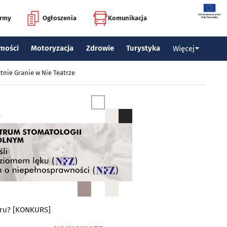
irmy
Ogłoszenia
Komunikacja
mości
Motoryzacja
Zdrowie
Turystyka
Więcej
tnie Granie w Nie Teatrze
zoru? [KONKURS]