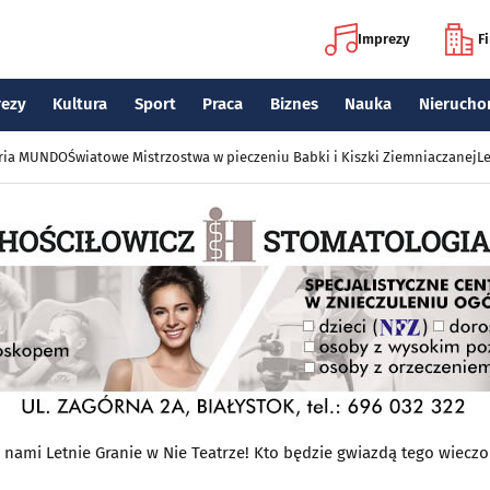
Imprezy
F
rezy
Kultura
Sport
Praca
Biznes
Nauka
Nierucho
eria MUNDO
Światowe Mistrzostwa w pieczeniu Babki i Kiszki Ziemniaczanej
Le
 nami Letnie Granie w Nie Teatrze! Kto będzie gwiazdą tego wiec