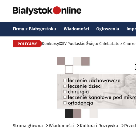
Firmy z Białegostoku
Wiadomości
Ogłoszenia
Imp
Konkursy
XXIV Podlaskie Święto Chleba
Lato z Churr
POLECAMY
Strona główna
Wiadomości
Kultura i Rozrywka
Przed