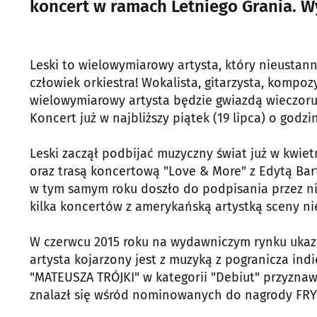
koncert w ramach Letniego Grania. Wy
Leski to wielowymiarowy artysta, który nieustan
człowiek orkiestra! Wokalista, gitarzysta, kompoz
wielowymiarowy artysta będzie gwiazdą wieczoru 
Koncert już w najbliższy piątek (19 lipca) o godzin
Leski zaczął podbijać muzyczny świat już w kwie
oraz trasą koncertową "Love & More" z Edytą Bar
w tym samym roku doszło do podpisania przez nie
kilka koncertów z amerykańską artystką sceny ni
W czerwcu 2015 roku na wydawniczym rynku ukazał
artysta kojarzony jest z muzyką z pogranicza ind
"MATEUSZA TRÓJKI" w kategorii "Debiut" przyznaw
znalazł się wśród nominowanych do nagrody FRYD