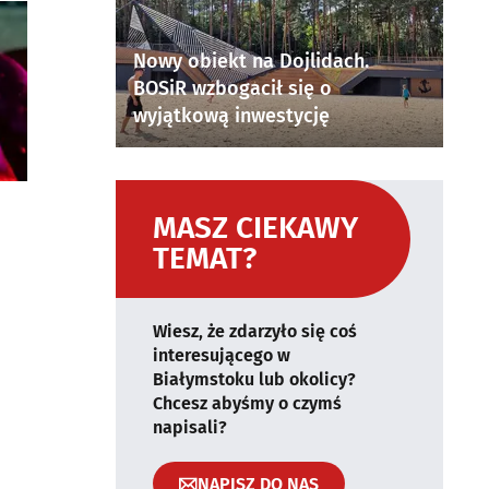
Nowy obiekt na Dojlidach.
BOSiR wzbogacił się o
wyjątkową inwestycję
MASZ CIEKAWY
TEMAT?
Wiesz, że zdarzyło się coś
interesującego w
Białymstoku lub okolicy?
Chcesz abyśmy o czymś
napisali?
NAPISZ DO NAS