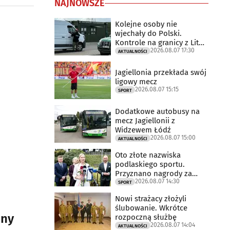
NAJNOWSZE
Kolejne osoby nie
wjechały do Polski.
Kontrole na granicy z Litwą
2026.08.07 17:30
trwają
AKTUALNOŚCI
Jagiellonia przekłada swój
ligowy mecz
2026.08.07 15:15
SPORT
Dodatkowe autobusy na
mecz Jagiellonii z
Widzewem Łódź
2026.08.07 15:00
AKTUALNOŚCI
Oto złote nazwiska
podlaskiego sportu.
Przyznano nagrody za
2026.08.07 14:30
2025 rok
SPORT
Nowi strażacy złożyli
ślubowanie. Wkrótce
jny
rozpoczną służbę
2026.08.07 14:04
AKTUALNOŚCI