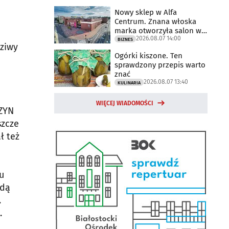
Nowy sklep w Alfa
Centrum. Znana włoska
marka otworzyła salon w
2026.08.07 14:00
Białymstoku
BIZNES
dziwy
Ogórki kiszone. Ten
sprawdzony przepis warto
znać
2026.08.07 13:40
KULINARIA
WIĘCEJ WIADOMOŚCI
CZYN
szcze
ł też
u
odą
.
.