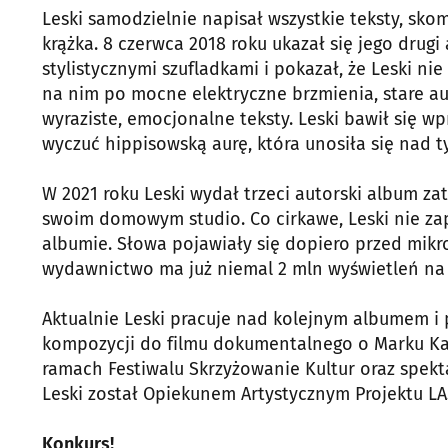
Leski samodzielnie napisał wszystkie teksty, s
krążka. 8 czerwca 2018 roku ukazał się jego dru
stylistycznymi szufladkami i pokazał, że Leski n
na nim po mocne elektryczne brzmienia, stare au
wyraziste, emocjonalne teksty. Leski bawił się 
wyczuć hippisowską aurę, która unosiła się nad
W 2021 roku Leski wydał trzeci autorski album za
swoim domowym studio. Co cirkawe, Leski nie zap
albumie. Słowa pojawiały się dopiero przed mikr
wydawnictwo ma już niemal 2 mln wyświetleń na 
Aktualnie Leski pracuje nad kolejnym albumem i 
kompozycji do filmu dokumentalnego o Marku Kami
ramach Festiwalu Skrzyżowanie Kultur oraz spektakl
Leski został Opiekunem Artystycznym Projektu L
Konkurs!