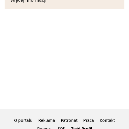
Więcej informacji
O portalu
Reklama
Patronat
Praca
Kontakt
Pomoc
ISOK
Twój Profil