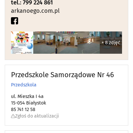
tel.: 799 224 861
Szkoły podstawowe
(52)
arkanoego.com.pl
Szkoły policealne i podyplomowe
(21)
Szkoły ponadpodstawowe i średnie
(54)
+ 8 zdjęć
Szkoły tańca
(11)
Szkoły wyższe
(29)
Przedszkole Samorządowe Nr 46
Żłobki
(24)
Przedszkola
ul. Mieszka I 4a
15-054 Białystok
85 741 12 58
Zgłoś do aktualizacji