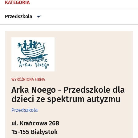
KATEGORIA
Przedszkola
Biblioteki
(42)
Kursy przygotowawcze, maturalne
(17)
Kursy, szkolenia
(106)
Przedszkola
(99)
WYRÓŻNIONA FIRMA
Arka Noego - Przedszkole dla
Szkoły artystyczne
(21)
dzieci ze spektrum autyzmu
Przedszkola
Szkoły jazdy
(18)
ul. Krańcowa 26B
Szkoły językowe
(44)
15-155 Białystok