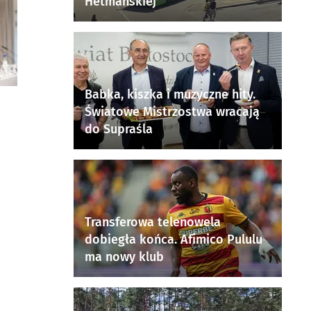
Hetmańskiej
Babka, kiszka i muzyczne hity.
Światowe Mistrzostwa wracają
do Supraśla
Transferowa telenowela
dobiegła końca. Afimico Pululu
ma nowy klub