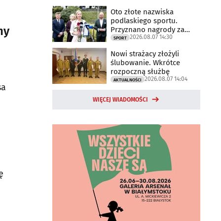
Oto złote nazwiska
podlaskiego sportu.
ny
Przyznano nagrody za
2026.08.07 14:30
2025 rok
SPORT
Nowi strażacy złożyli
ślubowanie. Wkrótce
rozpoczną służbę
2026.08.07 14:04
AKTUALNOŚCI
sa
WIĘCEJ WIADOMOŚCI
ę