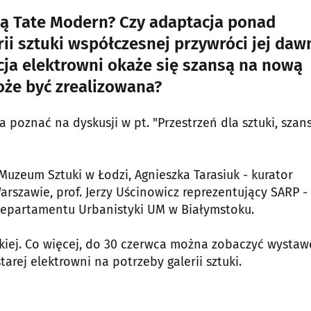
cką Tate Modern? Czy adaptacja ponad
ii sztuki współczesnej przywróci jej daw
cja elektrowni okaże się szansą na nową
może być zrealizowana?
poznać na dyskusji w pt. "Przestrzeń dla sztuki, szan
Muzeum Sztuki w Łodzi, Agnieszka Tarasiuk - kurator
szawie, prof. Jerzy Uścinowicz reprezentujący SARP -
Departamentu Urbanistyki UM w Białymstoku.
skiej. Co więcej, do 30 czerwca można zobaczyć wystaw
rej elektrowni na potrzeby galerii sztuki.