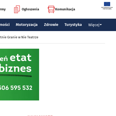
irmy
Ogłoszenia
Komunikacja
mości
Motoryzacja
Zdrowie
Turystyka
Więcej
tnie Granie w Nie Teatrze