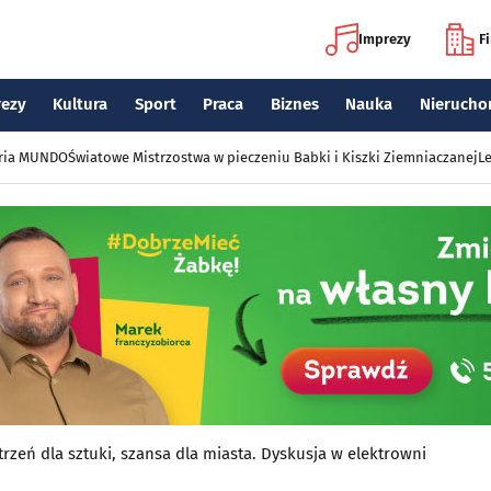
Imprezy
F
rezy
Kultura
Sport
Praca
Biznes
Nauka
Nierucho
eria MUNDO
Światowe Mistrzostwa w pieczeniu Babki i Kiszki Ziemniaczanej
Le
trzeń dla sztuki, szansa dla miasta. Dyskusja w elektrowni