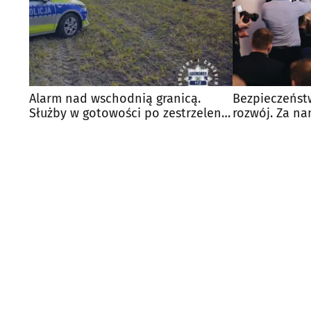
Alarm nad wschodnią granicą.
Bezpieczeńst
Służby w gotowości po zestrzeleniu
rozwój. Za na
dronów
Gmin Wiejski