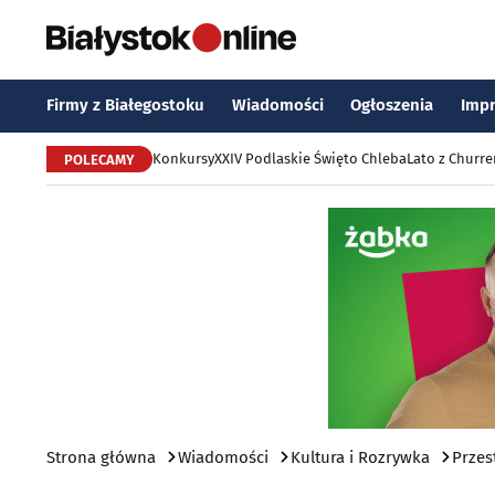
Firmy z Białegostoku
Wiadomości
Ogłoszenia
Imp
Konkursy
XXIV Podlaskie Święto Chleba
Lato z Churr
POLECAMY
Strona główna
Wiadomości
Kultura i Rozrywka
Przes