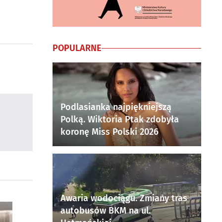
POPULARNE
Podlasianka najpiękniejszą
Polką. Wiktoria Ptak zdobyła
koronę Miss Polski 2026
Awaria wodociągu. Zmiany tras
autobusów BKM na ul.