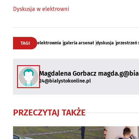
Dyskusja w elektrowni
TAGI
elektrownia
galeria arsenał
dyskusja
przestrzeń 
Magdalena Gorbacz magda.g@bial
24@bialystokonline.pl
PRZECZYTAJ TAKŻE