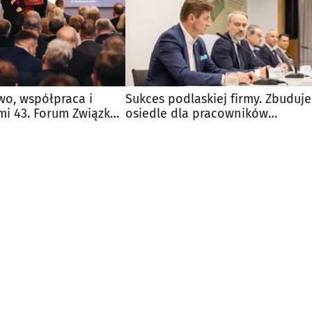
wo, współpraca i
Sukces podlaskiej firmy. Zbuduje
mi 43. Forum Związku
osiedle dla pracowników
ch
elektrowni jądrowej