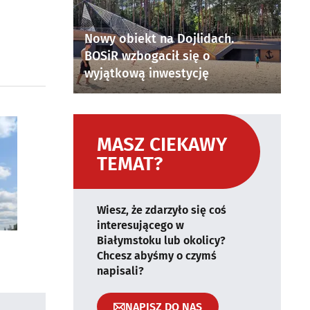
Nowy obiekt na Dojlidach.
BOSiR wzbogacił się o
wyjątkową inwestycję
MASZ CIEKAWY
TEMAT?
Wiesz, że zdarzyło się coś
interesującego w
Białymstoku lub okolicy?
Chcesz abyśmy o czymś
napisali?
NAPISZ DO NAS