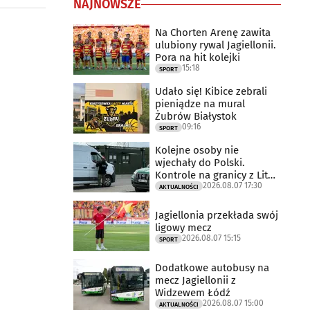
NAJNOWSZE
Na Chorten Arenę zawita
ulubiony rywal Jagiellonii.
Pora na hit kolejki
15:18
SPORT
Udało się! Kibice zebrali
pieniądze na mural
Żubrów Białystok
09:16
SPORT
Kolejne osoby nie
wjechały do Polski.
Kontrole na granicy z Litwą
2026.08.07 17:30
trwają
AKTUALNOŚCI
Jagiellonia przekłada swój
ligowy mecz
2026.08.07 15:15
SPORT
Dodatkowe autobusy na
mecz Jagiellonii z
Widzewem Łódź
2026.08.07 15:00
AKTUALNOŚCI