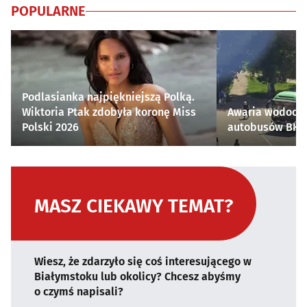
POPULARNE
Podlasianka najpiękniejszą Polką.
Wiktoria Ptak zdobyła koronę Miss
Awaria wodocią
Polski 2026
autobusów BKM 
MASZ CIEKAWY TEMAT?
Wiesz, że zdarzyło się coś interesującego w
Białymstoku lub okolicy? Chcesz abyśmy
o czymś napisali?