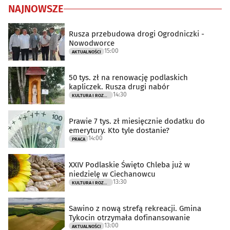
NAJNOWSZE
Rusza przebudowa drogi Ogrodniczki -
Nowodworce
15:00
AKTUALNOŚCI
50 tys. zł na renowację podlaskich
kapliczek. Rusza drugi nabór
14:30
KULTURA I ROZRYWKA
Prawie 7 tys. zł miesięcznie dodatku do
emerytury. Kto tyle dostanie?
14:00
PRACA
XXIV Podlaskie Święto Chleba już w
niedzielę w Ciechanowcu
13:30
KULTURA I ROZRYWKA
Sawino z nową strefą rekreacji. Gmina
Tykocin otrzymała dofinansowanie
13:00
AKTUALNOŚCI