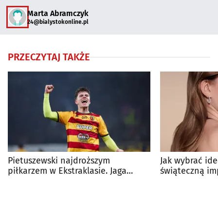
Marta Abramczyk
24@bialystokonline.pl
PRZECZYTAJ TAKŻE
Pietuszewski najdroższym
Jak wybrać ide
piłkarzem w Ekstraklasie. Jaga
świąteczną im
najdroższą drużyną!