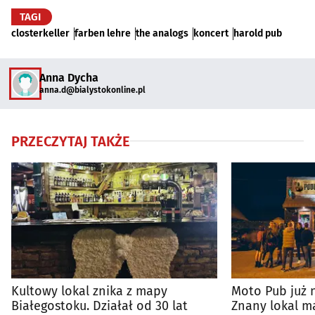
TAGI
closterkeller
farben lehre
the analogs
koncert
harold pub
Anna Dycha
anna.d@bialystokonline.pl
PRZECZYTAJ TAKŻE
Kultowy lokal znika z mapy
Moto Pub już n
Białegostoku. Działał od 30 lat
Znany lokal 