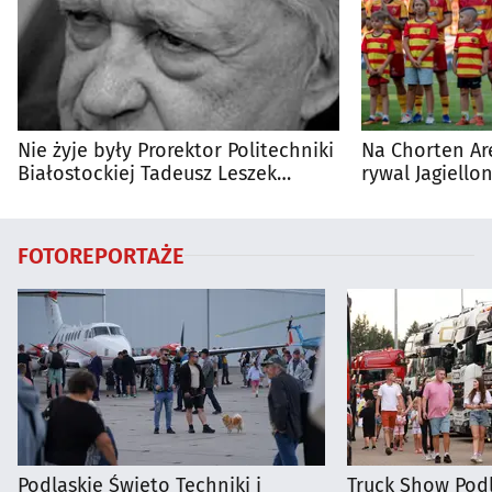
Nie żyje były Prorektor Politechniki
Na Chorten Ar
Białostockiej Tadeusz Leszek
rywal Jagiellon
Wierzbicki
FOTOREPORTAŻE
Podlaskie Święto Techniki i
Truck Show Podl