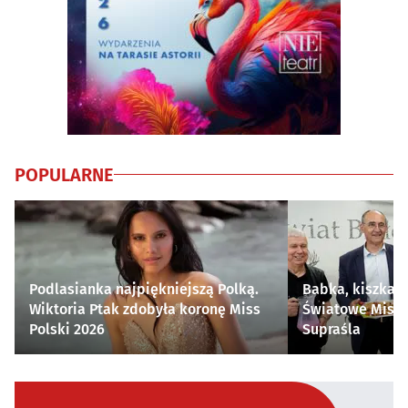
POPULARNE
Podlasianka najpiękniejszą Polką.
Babka, kiszka i
Wiktoria Ptak zdobyła koronę Miss
Światowe Mistr
Polski 2026
Supraśla