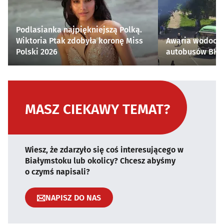
Podlasianka najpiękniejszą Polką.
Wiktoria Ptak zdobyła koronę Miss
Awaria wodocią
Polski 2026
autobusów BKM 
MASZ CIEKAWY TEMAT?
Wiesz, że zdarzyło się coś interesującego w
Białymstoku lub okolicy? Chcesz abyśmy
o czymś napisali?
NAPISZ DO NAS