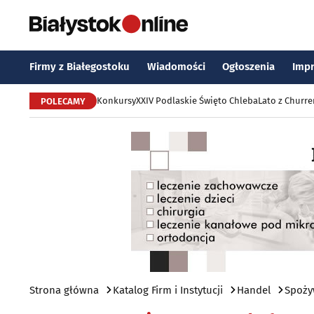
Firmy z Białegostoku
Wiadomości
Ogłoszenia
Imp
Konkursy
XXIV Podlaskie Święto Chleba
Lato z Churr
POLECAMY
Strona główna
Katalog Firm i Instytucji
Handel
Spoży