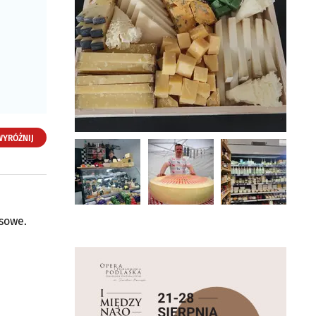
WYRÓŻNIJ
esowe.
Que Sera Sera
ul. Lipowa 20 lok. 4u
15-427 Białystok