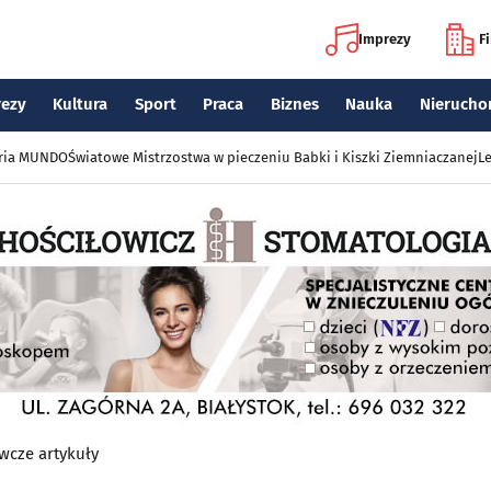
Imprezy
F
rezy
Kultura
Sport
Praca
Biznes
Nauka
Nierucho
eria MUNDO
Światowe Mistrzostwa w pieczeniu Babki i Kiszki Ziemniaczanej
Le
wcze artykuły