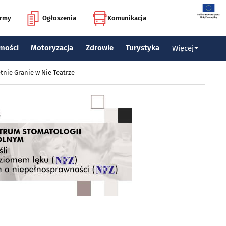
irmy
Ogłoszenia
Komunikacja
mości
Motoryzacja
Zdrowie
Turystyka
Więcej
tnie Granie w Nie Teatrze