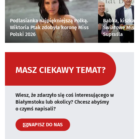
Podlasianka najpiękniejszą Polką.
Babka, kiszka i
Wiktoria Ptak zdobyła koronę Miss
Światowe Mistr
Polski 2026
Supraśla
MASZ CIEKAWY TEMAT?
Wiesz, że zdarzyło się coś interesującego w
Białymstoku lub okolicy? Chcesz abyśmy
o czymś napisali?
NAPISZ DO NAS