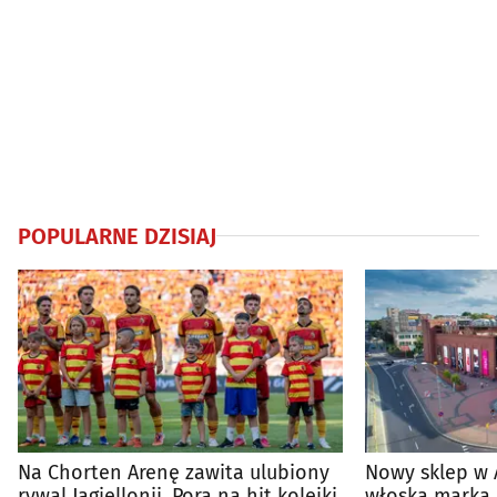
POPULARNE DZISIAJ
Na Chorten Arenę zawita ulubiony
Nowy sklep w 
rywal Jagiellonii. Pora na hit kolejki
włoska marka 