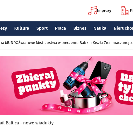
Imprezy
F
rezy
Kultura
Sport
Praca
Biznes
Nauka
Nierucho
eria MUNDO
Światowe Mistrzostwa w pieczeniu Babki i Kiszki Ziemniaczanej
Le
ail Baltica - nowe wiadukty