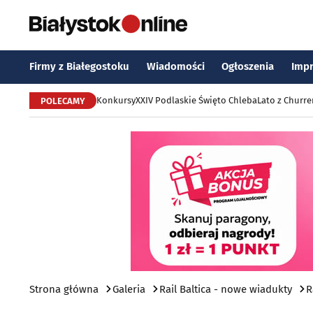
Firmy z Białegostoku
Wiadomości
Ogłoszenia
Imp
Konkursy
XXIV Podlaskie Święto Chleba
Lato z Churr
POLECAMY
Strona główna
Galeria
Rail Baltica - nowe wiadukty
R