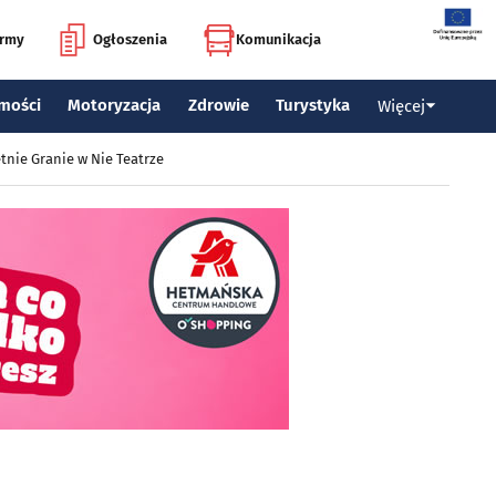
irmy
Ogłoszenia
Komunikacja
mości
Motoryzacja
Zdrowie
Turystyka
Więcej
tnie Granie w Nie Teatrze