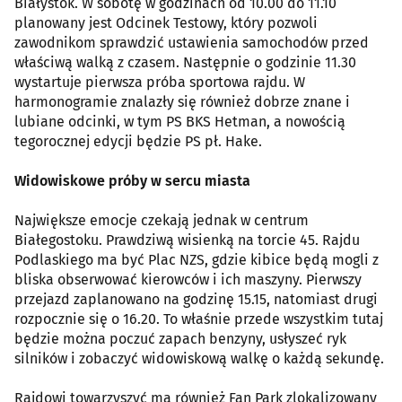
Białystok. W sobotę w godzinach od 10.00 do 11.10
planowany jest Odcinek Testowy, który pozwoli
zawodnikom sprawdzić ustawienia samochodów przed
właściwą walką z czasem. Następnie o godzinie 11.30
wystartuje pierwsza próba sportowa rajdu. W
harmonogramie znalazły się również dobrze znane i
lubiane odcinki, w tym PS BKS Hetman, a nowością
tegorocznej edycji będzie PS pł. Hake.
Widowiskowe próby w sercu miasta
Największe emocje czekają jednak w centrum
Białegostoku. Prawdziwą wisienką na torcie 45. Rajdu
Podlaskiego ma być Plac NZS, gdzie kibice będą mogli z
bliska obserwować kierowców i ich maszyny. Pierwszy
przejazd zaplanowano na godzinę 15.15, natomiast drugi
rozpocznie się o 16.20. To właśnie przede wszystkim tutaj
będzie można poczuć zapach benzyny, usłyszeć ryk
silników i zobaczyć widowiskową walkę o każdą sekundę.
Rajdowi towarzyszyć ma również Fan Park zlokalizowany