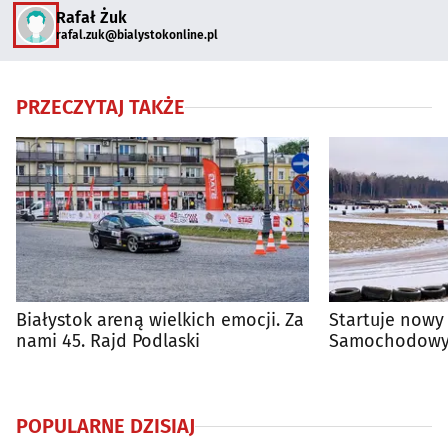
Rafał Żuk
rafal.zuk@bialystokonline.pl
PRZECZYTAJ TAKŻE
Białystok areną wielkich emocji. Za
Startuje nowy
nami 45. Rajd Podlaski
Samochodowyc
Białegostoku
POPULARNE DZISIAJ