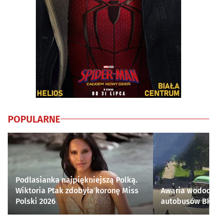
POPULARNE
Podlasianka najpiękniejszą Polką.
Wiktoria Ptak zdobyła koronę Miss
Awaria wodocią
Polski 2026
autobusów BKM 