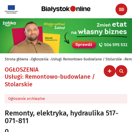
Strona główna
Ogłoszenia
Usługi: Remontowo-budowlane / Stolarskie
Remo
OGŁOSZENIA
Usługi: Remontowo-budowlane /
Stolarskie
Ogłoszenie archiwalne
Remonty, elektryka, hydraulika 517-
071-811
0