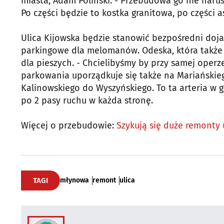
miasta, Adam Poliński. - Przebudowa go nie narus
Po części będzie to kostka granitowa, po części as
Ulica Kijowska będzie stanowić bezpośredni doja
parkingowe dla melomanów. Odeska, która także
dla pieszych. - Chcielibyśmy by przy samej operz
parkowania uporządkuje się także na Mariańskiego
Kalinowskiego do Wyszyńskiego. To ta arteria w 
po 2 pasy ruchu w każda stronę.
Więcej o przebudowie:
Szykują się duże remonty 
TAGI
młynowa
remont
ulica