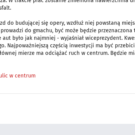
za. W trakcie prac zostanie zmieniona nawierzchnia dr
falt.
zd do budującej się opery, wzdłuż niej powstaną miej
 prowadzi do gmachu, być może będzie przeznaczona 
e aut było jak najmniej - wyjaśniał wiceprezydent. Kwe
. Najpoważniejszą częścią inwestycji ma być przebicie
głównej mierze ma odciążać ruch w centrum. Będzie mi
ulic w centrum