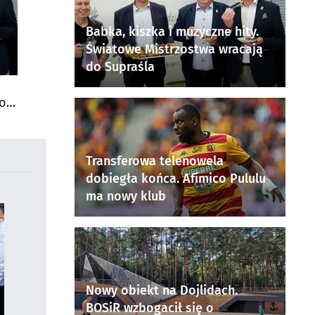
Babka, kiszka i muzyczne hity.
Światowe Mistrzostwa wracają
do Supraśla
do
Transferowa telenowela
dobiegła końca. Afimico Pululu
ma nowy klub
Nowy obiekt na Dojlidach.
BOSiR wzbogacił się o