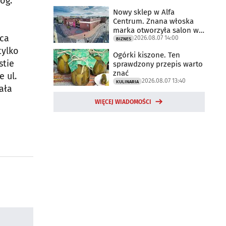
óg.
Nowy sklep w Alfa
Centrum. Znana włoska
marka otworzyła salon w
sca
2026.08.07 14:00
Białymstoku
BIZNES
tylko
Ogórki kiszone. Ten
stie
sprawdzony przepis warto
znać
 ul.
2026.08.07 13:40
KULINARIA
ała
WIĘCEJ WIADOMOŚCI