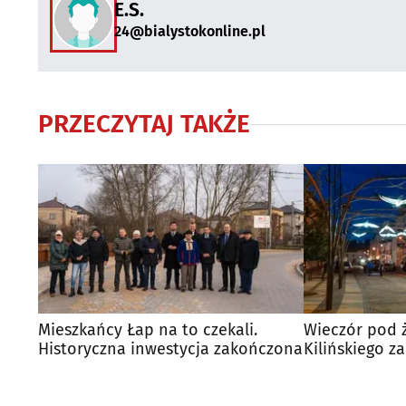
E.S.
24@bialystokonline.pl
PRZECZYTAJ TAKŻE
Mieszkańcy Łap na to czekali.
Wieczór pod ż
Historyczna inwestycja zakończona
Kilińskiego z