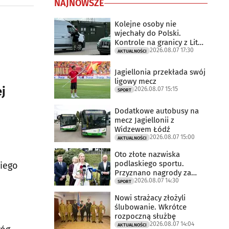
NAJNOWSZE
Kolejne osoby nie
wjechały do Polski.
Kontrole na granicy z Litwą
2026.08.07 17:30
trwają
AKTUALNOŚCI
Jagiellonia przekłada swój
ligowy mecz
j
2026.08.07 15:15
SPORT
Dodatkowe autobusy na
mecz Jagiellonii z
Widzewem Łódź
2026.08.07 15:00
AKTUALNOŚCI
Oto złote nazwiska
podlaskiego sportu.
kiego
Przyznano nagrody za
2026.08.07 14:30
2025 rok
SPORT
Nowi strażacy złożyli
ślubowanie. Wkrótce
rozpoczną służbę
2026.08.07 14:04
AKTUALNOŚCI