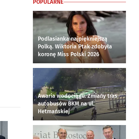
POPULARNE
Podlasianka najpiękniejszą
Polką. Wiktoria Ptak zdobyła
koronę Miss Polski 2026
Awaria wodociągu. Zmiany tras
autobusów BKM na ul.
Hetmańskiej