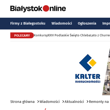
Firmy z Białegostoku
Wiadomości
Ogłoszenia
Imp
Konkursy
XXIV Podlaskie Święto Chleba
Lato z Churr
POLECAMY
Strona główna
Wiadomości
Aktualności
Remonty na 