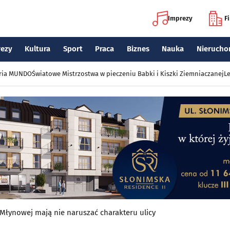
Imprezy
F
rezy
Kultura
Sport
Praca
Biznes
Nauka
Nierucho
eria MUNDO
Światowe Mistrzostwa w pieczeniu Babki i Kiszki Ziemniaczanej
Le
Młynowej mają nie naruszać charakteru ulicy