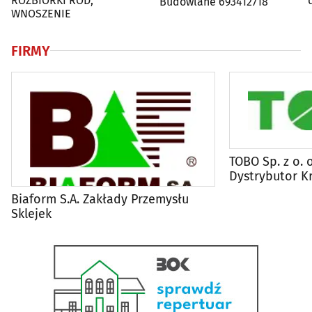
ROZBIÓRKI ROD,
Budowlane 693412718
WNOSZENIE
FIRMY
TOBO Sp. z o. 
Dystrybutor Kr
Biurowych
Biaform S.A. Zakłady Przemysłu
Sklejek