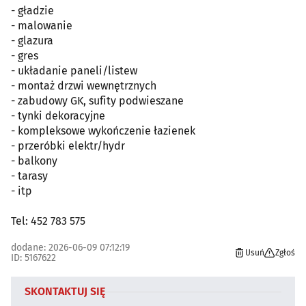
- gładzie
- malowanie
- glazura
- gres
- układanie paneli/listew
- montaż drzwi wewnętrznych
- zabudowy GK, sufity podwieszane
- tynki dekoracyjne
- kompleksowe wykończenie łazienek
- przeróbki elektr/hydr
- balkony
- tarasy
- itp
Tel: 452 783 575
dodane: 2026-06-09 07:12:19
Usuń
Zgłoś
ID: 5167622
SKONTAKTUJ SIĘ