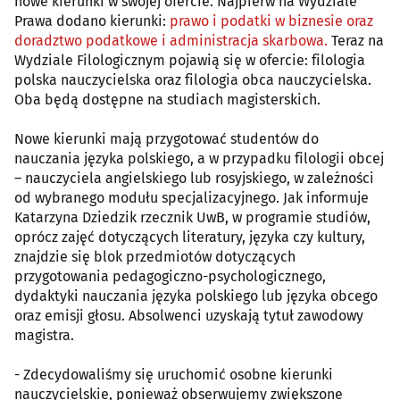
nowe kierunki w swojej ofercie. Najpierw na Wydziale
Prawa dodano kierunki:
prawo i podatki w biznesie oraz
doradztwo podatkowe i administracja skarbowa.
Teraz na
Wydziale Filologicznym pojawią się w ofercie: filologia
polska nauczycielska oraz filologia obca nauczycielska.
Oba będą dostępne na studiach magisterskich.
Nowe kierunki mają przygotować studentów do
nauczania języka polskiego, a w przypadku filologii obcej
– nauczyciela angielskiego lub rosyjskiego, w zależności
od wybranego modułu specjalizacyjnego. Jak informuje
Katarzyna Dziedzik rzecznik UwB, w programie studiów,
oprócz zajęć dotyczących literatury, języka czy kultury,
znajdzie się blok przedmiotów dotyczących
przygotowania pedagogiczno-psychologicznego,
dydaktyki nauczania języka polskiego lub języka obcego
oraz emisji głosu. Absolwenci uzyskają tytuł zawodowy
magistra.
- Zdecydowaliśmy się uruchomić osobne kierunki
nauczycielskie, ponieważ obserwujemy zwiększone