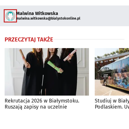
Malwina Witkowska
malwina.witkowska@bialystokonline.pl
PRZECZYTAJ TAKŻE
Rekrutacja 2026 w Białymstoku.
Studiuj w Biał
Ruszają zapisy na uczelnie
Podlaskiem. U
siły