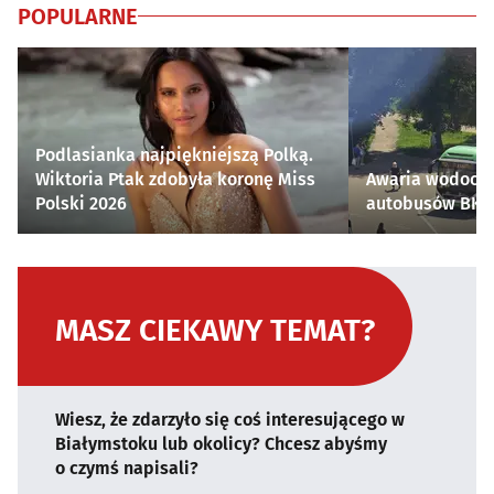
POPULARNE
Podlasianka najpiękniejszą Polką.
Wiktoria Ptak zdobyła koronę Miss
Awaria wodocią
Polski 2026
autobusów BKM 
MASZ CIEKAWY TEMAT?
Wiesz, że zdarzyło się coś interesującego w
Białymstoku lub okolicy? Chcesz abyśmy
o czymś napisali?