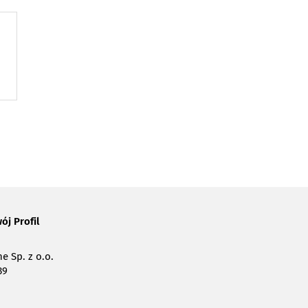
ój Profil
e Sp. z o.o.
39