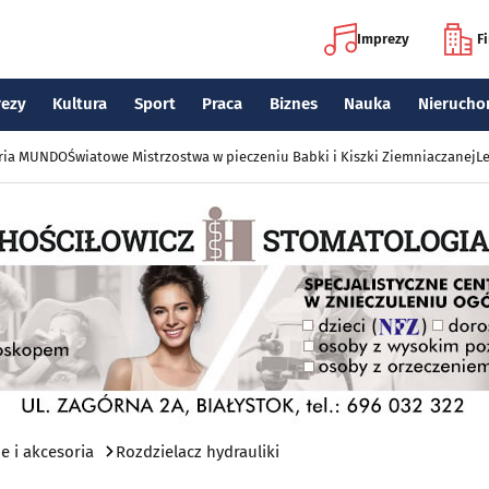
Imprezy
F
rezy
Kultura
Sport
Praca
Biznes
Nauka
Nierucho
eria MUNDO
Światowe Mistrzostwa w pieczeniu Babki i Kiszki Ziemniaczanej
Le
e i akcesoria
Rozdzielacz hydrauliki