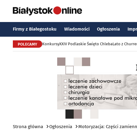
Firmy z Białegostoku
Wiadomości
Ogłoszenia
Imp
Konkursy
XXIV Podlaskie Święto Chleba
Lato z Churr
POLECAMY
Strona główna
Ogłoszenia
Motoryzacja: Części zamienn