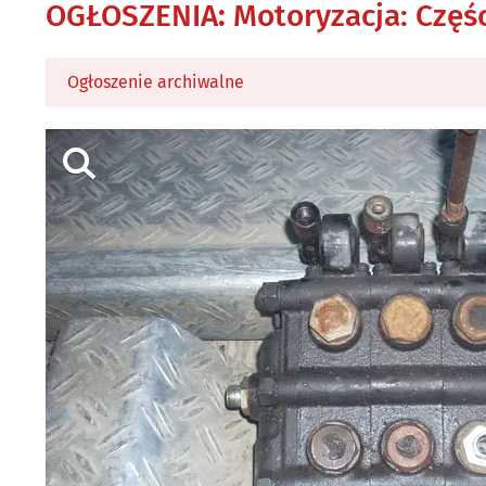
OGŁOSZENIA
:
Motoryzacja: Częśc
Ogłoszenie archiwalne