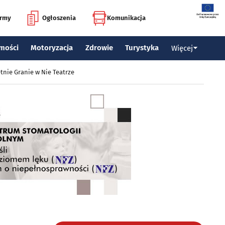
irmy
Ogłoszenia
Komunikacja
mości
Motoryzacja
Zdrowie
Turystyka
Więcej
tnie Granie w Nie Teatrze