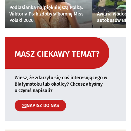
Podlasianka najpiękniejszą Polką.
Wiktoria Ptak zdobyła koronę Miss
Awaria wodocią
Polski 2026
autobusów BKM 
MASZ CIEKAWY TEMAT?
Wiesz, że zdarzyło się coś interesującego w
Białymstoku lub okolicy? Chcesz abyśmy
o czymś napisali?
NAPISZ DO NAS