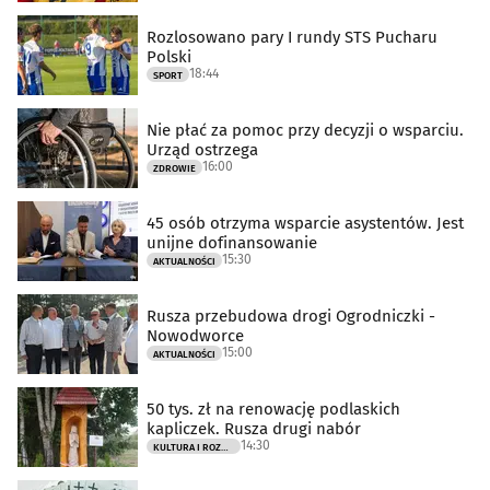
Rozlosowano pary I rundy STS Pucharu
Polski
18:44
SPORT
Nie płać za pomoc przy decyzji o wsparciu.
Urząd ostrzega
16:00
ZDROWIE
45 osób otrzyma wsparcie asystentów. Jest
unijne dofinansowanie
15:30
AKTUALNOŚCI
Rusza przebudowa drogi Ogrodniczki -
Nowodworce
15:00
AKTUALNOŚCI
50 tys. zł na renowację podlaskich
kapliczek. Rusza drugi nabór
14:30
KULTURA I ROZRYWKA