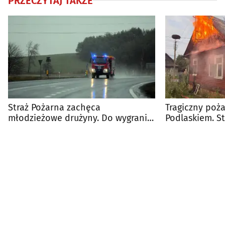
PRZECZYTAJ TAKŻE
Straż Pożarna zachęca
Tragiczny poż
młodzieżowe drużyny. Do wygrania
Podlaskiem. St
nawet 5 tys. zł
ciało mężczyz