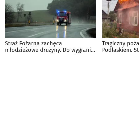
Straż Pożarna zachęca
Tragiczny poż
młodzieżowe drużyny. Do wygrania
Podlaskiem. St
nawet 5 tys. zł
ciało mężczyz