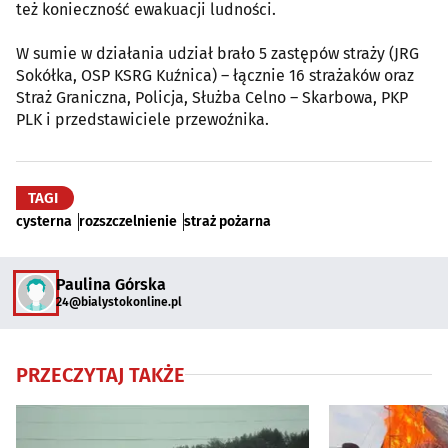
też konieczność ewakuacji ludności.
W sumie w działania udział brało 5 zastępów straży (JRG
Sokółka, OSP KSRG Kuźnica) – łącznie 16 strażaków oraz
Straż Graniczna, Policja, Służba Celno – Skarbowa, PKP
PLK i przedstawiciele przewoźnika.
TAGI
cysterna
rozszczelnienie
straż pożarna
Paulina Górska
24@bialystokonline.pl
PRZECZYTAJ TAKŻE