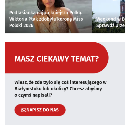
Podlasianka najpiękniejszą Polką.
Wiktoria Ptak zdobyła koronę Miss
Weekend w Biał
Polski 2026
Sprawdź przegl
MASZ CIEKAWY TEMAT?
Wiesz, że zdarzyło się coś interesującego w
Białymstoku lub okolicy? Chcesz abyśmy
o czymś napisali?
NAPISZ DO NAS