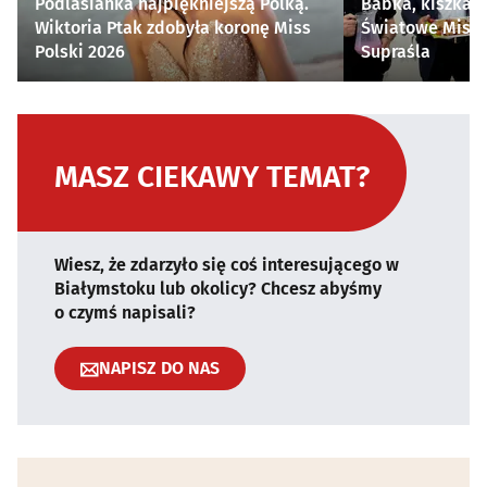
Podlasianka najpiękniejszą Polką.
Babka, kiszka i
Wiktoria Ptak zdobyła koronę Miss
Światowe Mistr
Polski 2026
Supraśla
MASZ CIEKAWY TEMAT?
Wiesz, że zdarzyło się coś interesującego w
Białymstoku lub okolicy? Chcesz abyśmy
o czymś napisali?
NAPISZ DO NAS