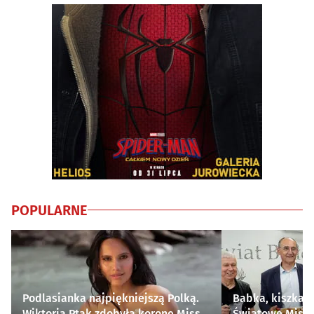
POPULARNE
Podlasianka najpiękniejszą Polką.
Babka, kiszka i
Wiktoria Ptak zdobyła koronę Miss
Światowe Mistr