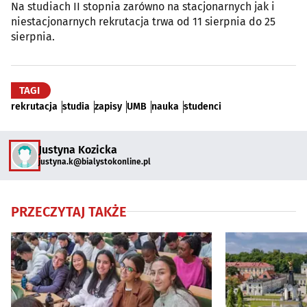
Na studiach II stopnia zarówno na stacjonarnych jak i
niestacjonarnych rekrutacja trwa od 11 sierpnia do 25
sierpnia.
TAGI
rekrutacja
studia
zapisy
UMB
nauka
studenci
Justyna Kozicka
justyna.k@bialystokonline.pl
PRZECZYTAJ TAKŻE