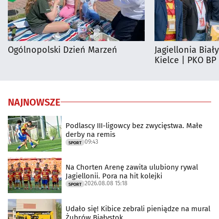
Ogólnopolski Dzień Marzeń
Jagiellonia Biał
Kielce | PKO BP
NAJNOWSZE
Podlascy III-ligowcy bez zwycięstwa. Małe
derby na remis
09:43
SPORT
Na Chorten Arenę zawita ulubiony rywal
Jagiellonii. Pora na hit kolejki
2026.08.08 15:18
SPORT
Udało się! Kibice zebrali pieniądze na mural
Żubrów Białystok