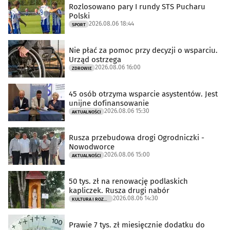
Rozlosowano pary I rundy STS Pucharu
Polski
2026.08.06 18:44
SPORT
Nie płać za pomoc przy decyzji o wsparciu.
Urząd ostrzega
2026.08.06 16:00
ZDROWIE
45 osób otrzyma wsparcie asystentów. Jest
unijne dofinansowanie
2026.08.06 15:30
AKTUALNOŚCI
Rusza przebudowa drogi Ogrodniczki -
Nowodworce
2026.08.06 15:00
AKTUALNOŚCI
50 tys. zł na renowację podlaskich
kapliczek. Rusza drugi nabór
2026.08.06 14:30
KULTURA I ROZRYWKA
Prawie 7 tys. zł miesięcznie dodatku do