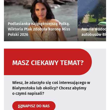
Podlasianka najpiękniejszą Polką.
Wiktoria Ptak zdobyła koronę Miss
Awaria wodocią
Polski 2026
autobusów BKM 
MASZ CIEKAWY TEMAT?
Wiesz, że zdarzyło się coś interesującego w
Białymstoku lub okolicy? Chcesz abyśmy
o czymś napisali?
NAPISZ DO NAS