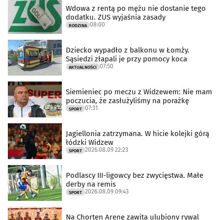
Wdowa z rentą po mężu nie dostanie tego
dodatku. ZUS wyjaśnia zasady
08:00
RODZINA
Dziecko wypadło z balkonu w Łomży.
Sąsiedzi złapali je przy pomocy koca
07:50
AKTUALNOŚCI
Siemieniec po meczu z Widzewem: Nie mam
poczucia, że zasłużyliśmy na porażkę
07:31
SPORT
Jagiellonia zatrzymana. W hicie kolejki górą
łódzki Widzew
2026.08.09 22:23
SPORT
Podlascy III-ligowcy bez zwycięstwa. Małe
derby na remis
2026.08.09 09:43
SPORT
Na Chorten Arenę zawita ulubiony rywal