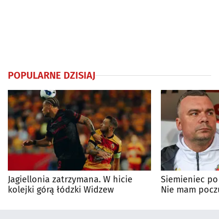
POPULARNE DZISIAJ
Jagiellonia zatrzymana. W hicie
Siemieniec po
kolejki górą łódzki Widzew
Nie mam poczu
na porażkę