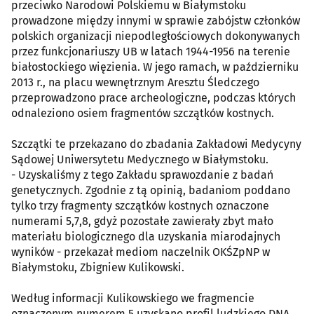
przeciwko Narodowi Polskiemu w Białymstoku
prowadzone między innymi w sprawie zabójstw członków
polskich organizacji niepodległościowych dokonywanych
przez funkcjonariuszy UB w latach 1944-1956 na terenie
białostockiego więzienia. W jego ramach, w październiku
2013 r., na placu wewnętrznym Aresztu Śledczego
przeprowadzono prace archeologiczne, podczas których
odnaleziono osiem fragmentów szczątków kostnych.
Szczątki te przekazano do zbadania Zakładowi Medycyny
Sądowej Uniwersytetu Medycznego w Białymstoku.
- Uzyskaliśmy z tego Zakładu sprawozdanie z badań
genetycznych. Zgodnie z tą opinią, badaniom poddano
tylko trzy fragmenty szczątków kostnych oznaczone
numerami 5,7,8, gdyż pozostałe zawierały zbyt mało
materiału biologicznego dla uzyskania miarodajnych
wyników - przekazał mediom naczelnik OKŚZpNP w
Białymstoku, Zbigniew Kulikowski.
Według informacji Kulikowskiego we fragmencie
oznaczonym numerem 5 uzyskano profil ludzkiego DNA,