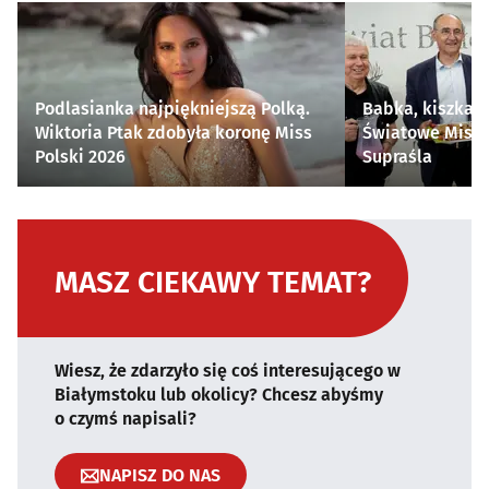
Podlasianka najpiękniejszą Polką.
Babka, kiszka i
Wiktoria Ptak zdobyła koronę Miss
Światowe Mistr
Polski 2026
Supraśla
MASZ CIEKAWY TEMAT?
Wiesz, że zdarzyło się coś interesującego w
Białymstoku lub okolicy? Chcesz abyśmy
o czymś napisali?
NAPISZ DO NAS