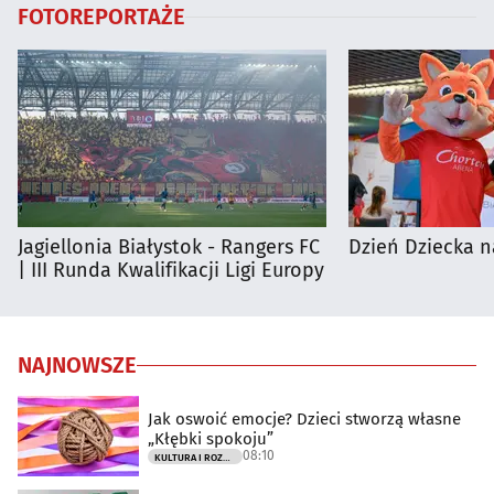
FOTOREPORTAŻE
Jagiellonia Białystok - Rangers FC
Dzień Dziecka n
| III Runda Kwalifikacji Ligi Europy
NAJNOWSZE
Jak oswoić emocje? Dzieci stworzą własne
„Kłębki spokoju”
08:10
KULTURA I ROZRYWKA